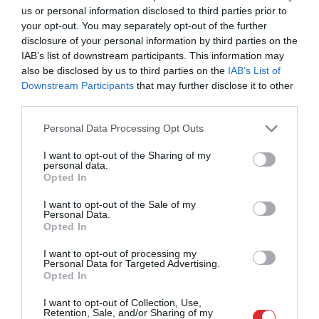
jāparāda! It kā esi apritē un spēlē, bet vienā brīdī
us or personal information disclosed to third parties prior to
your opt-out. You may separately opt-out of the further
vari pazust no “radariem”. It sevišķi, ja statistika
disclosure of your personal information by third parties on the
nav bijusi tik laba, lai klubi izteiktu
IAB’s list of downstream participants. This information may
piedāvājumus.”
also be disclosed by us to third parties on the
IAB’s List of
Downstream Participants
that may further disclose it to other
Reālākais variants ir atgriezties Eiropā, taču no
third parties.
studentu hokeja bez iegūta AHL pieraksta iekļūt
Please note that this website/app uses one or more Google
Personal Data Processing Opt Outs
spēcīgā līgā ir neiespējami. Labākais variants ir
services and may gather and store information including but
Slovākijas vai Dānijas čempionāts.
not limited to your visit or usage behaviour. You may click to
I want to opt-out of the Sharing of my
personal data.
grant or deny consent to Google and its third-party tags to
Opted In
Pēc junioru vecuma pārsniegšanas karjeras
use your data for below specified purposes in below Google
krustcelēs ir stāvējis arī Arta dēls Rodrigo Ābols.
consent section.
I want to opt-out of the Sale of my
Personal Data.
“Es varu teikt lielu paldies zviedru aģentiem. Pēc
Opted In
otrā gada Kanādas junioru līgā, kas Rodrigo bija
labs, bet ne izcils, līgumu piedāvāja Orebro
I want to opt-out of processing my
Personal Data for Targeted Advertising.
komanda Zviedrijā. Pēc tam jau sekoja sekmīgs
Opted In
sniegums pasaules čempionātā 2018. gadā
I want to opt-out of Collection, Use,
Dānijā, un karjera sāka virzīties augšup.”
Retention, Sale, and/or Sharing of my