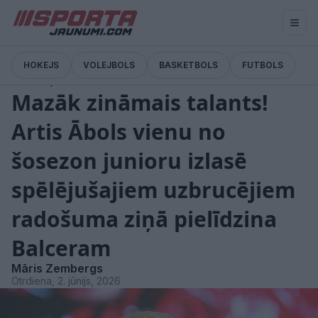
HOKEJS
VOLEJBOLS
BASKETBOLS
FUTBOLS
Viedokļi
Mazāk zināmais talants!
Artis Ābols vienu no
šosezon junioru izlasē
spēlējušajiem uzbrucējiem
radošuma ziņā pielīdzina
Balceram
Māris Zembergs
Otrdiena, 2. jūnijs, 2026