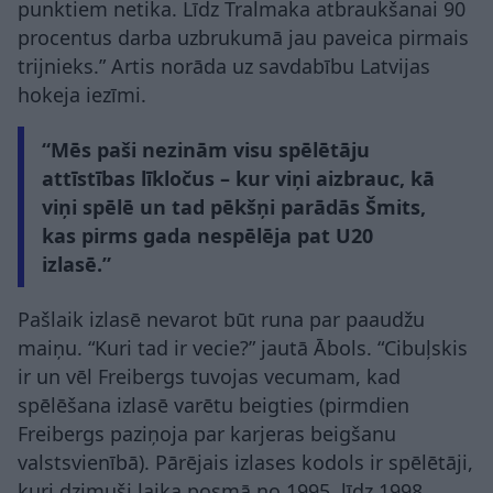
punktiem netika. Līdz Tralmaka atbraukšanai 90
procentus darba uzbrukumā jau paveica pirmais
trijnieks.” Artis norāda uz savdabību Latvijas
hokeja iezīmi.
“Mēs paši nezinām visu spēlētāju
attīstības līkločus – kur viņi aizbrauc, kā
viņi spēlē un tad pēkšņi parādās Šmits,
kas pirms gada nespēlēja pat U20
izlasē.”
Pašlaik izlasē nevarot būt runa par paaudžu
maiņu. “Kuri tad ir vecie?” jautā Ābols. “Cibuļskis
ir un vēl Freibergs tuvojas vecumam, kad
spēlēšana izlasē varētu beigties (pirmdien
Freibergs paziņoja par karjeras beigšanu
valstsvienībā). Pārējais izlases kodols ir spēlētāji,
kuri dzimuši laika posmā no 1995. līdz 1998.