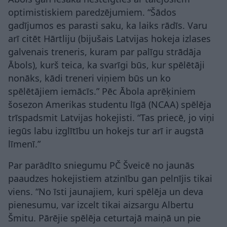
optimistiskiem paredzējumiem. “Šādos
gadījumos es parasti saku, ka laiks rādīs. Varu
arī citēt Hārtliju (bijušais Latvijas hokeja izlases
galvenais treneris, kuram par palīgu strādāja
Ābols), kurš teica, ka svarīgi būs, kur spēlētāji
nonāks, kādi treneri viņiem būs un ko
spēlētājiem iemācīs.” Pēc Ābola aprēķiniem
šosezon Amerikas studentu līgā (NCAA) spēlēja
trīspadsmit Latvijas hokejisti. “Tas priecē, jo viņi
iegūs labu izglītību un hokejs tur arī ir augstā
līmenī.”
Par parādīto sniegumu PČ Šveicē no jaunās
paaudzes hokejistiem atzinību gan pelnījis tikai
viens. “No īsti jaunajiem, kuri spēlēja un deva
pienesumu, var izcelt tikai aizsargu Albertu
Šmitu. Pārējie spēlēja ceturtajā maiņā un pie