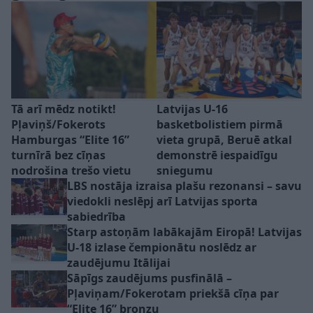
Tā arī mēdz notikt!
Latvijas U-16
Pļaviņš/Fokerots
basketbolistiem pirmā
Hamburgas “Elite 16”
vieta grupā, Beruē atkal
turnīrā bez cīņas
demonstrē iespaidīgu
nodrošina trešo vietu
sniegumu
LBS nostāja izraisa plašu rezonansi – savu
viedokli neslēpj arī Latvijas sporta
sabiedrība
Starp astoņām labākajām Eiropā! Latvijas
U-18 izlase čempionātu noslēdz ar
zaudējumu Itālijai
Sāpīgs zaudējums pusfinālā –
Pļaviņam/Fokerotam priekšā cīņa par
“Elite 16” bronzu