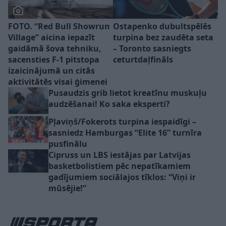
FOTO. “Red Bull Showrun
Ostapenko dubultspēlēs
Village” aicina iepazīt
turpina bez zaudēta seta
gaidāmā šova tehniku,
– Toronto sasniegts
sacensties F-1 pitstopa
ceturtdaļfināls
izaicinājumā un citās
aktivitātēs visai ģimenei
Pusaudzis grib lietot kreatīnu muskuļu
audzēšanai! Ko saka eksperti?
Pļaviņš/Fokerots turpina iespaidīgi –
sasniedz Hamburgas “Elite 16” turnīra
pusfinālu
Cipruss un LBS iestājas par Latvijas
basketbolistiem pēc nepatīkamiem
gadījumiem sociālajos tīklos: “Viņi ir
mūsējie!”