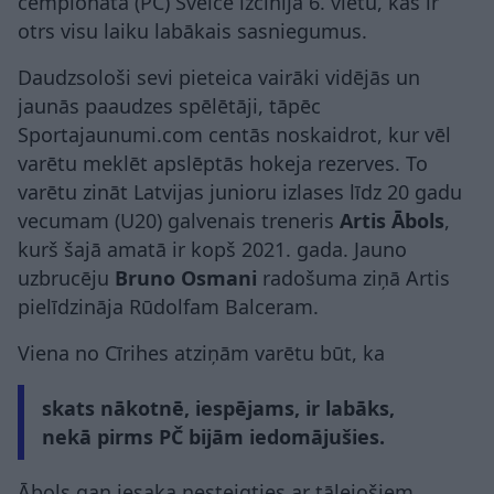
čempionātā (PČ) Šveicē izcīnīja 6. vietu, kas ir
otrs visu laiku labākais sasniegumus.
Daudzsološi sevi pieteica vairāki vidējās un
jaunās paaudzes spēlētāji, tāpēc
Sportajaunumi.com centās noskaidrot, kur vēl
varētu meklēt apslēptās hokeja rezerves. To
varētu zināt Latvijas junioru izlases līdz 20 gadu
vecumam (U20) galvenais treneris
Artis Ābols
,
kurš šajā amatā ir kopš 2021. gada. Jauno
uzbrucēju
Bruno Osmani
radošuma ziņā Artis
pielīdzināja Rūdolfam Balceram.
Viena no Cīrihes atziņām varētu būt, ka
skats nākotnē, iespējams, ir labāks,
nekā pirms PČ bijām iedomājušies.
Ābols gan iesaka nesteigties ar tālejošiem