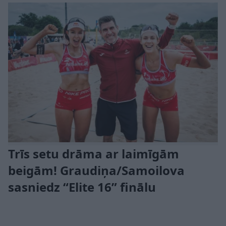
Trīs setu drāma ar laimīgām
beigām! Graudiņa/Samoilova
sasniedz “Elite 16” finālu