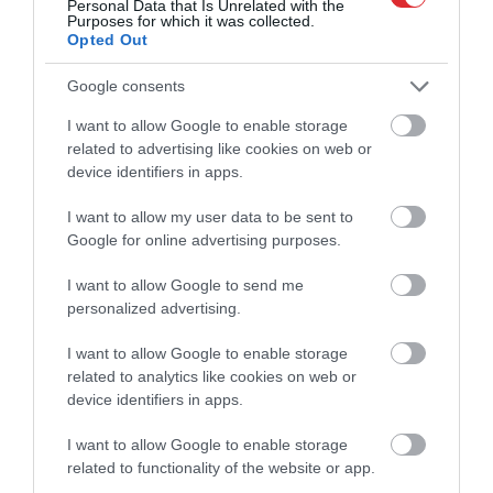
Personal Data that Is Unrelated with the
Purposes for which it was collected.
Opted Out
Artis Ābols
hokejs
Māris Zembergs
Google consents
CITS NO ŠĪS TĒMAS
I want to allow Google to enable storage
related to advertising like cookies on web or
VIDEO. Šilova iespaidīgais atvairījums
device identifiers in apps.
iekļauts NHL sezonas TOP 15
I want to allow my user data to be sent to
Google for online advertising purposes.
Mazāk zināmais talants! Artis Ābols
I want to allow Google to send me
vienu no šosezon junioru izlasē
personalized advertising.
spēlējušajiem uzbrucējiem radošuma
ziņā pielīdzina Balceram
I want to allow Google to enable storage
related to analytics like cookies on web or
Uzmini nu – kas tas ir? Kādreizējā
device identifiers in apps.
Latvijas sporta slavenība ar māju
Floridā, dzīvokli Kuldīgā un noskatītu
māju Tobāgo
I want to allow Google to enable storage
related to functionality of the website or app.