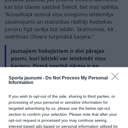
kas bija izlases sastāvā Šveicē, bet maz spēlēja.
“Aizvadītajā sezonā viņa sniegumu ietekmēja
savainojums un statistikas rādītāji Kvebekas
junioru līgā varēja būt labāki. Skatīsimies, kā
izvērtīsies Olivera turpmākā karjera.”
Jaunajiem hokejistiem ir divi pārejas
posmi, kuri būtiski var ietekmēt viņu
karjeru. Pirmā svarīgā pāreja ir no
junioru uz pieaugušo hokeju. Otrais
Sporta jaunumi -
Do Not Process My Personal
posms ir spēlētājiem, kas izvēlējušies
Information
studijas Amerikā.
If you wish to opt-out of the sale, sharing to third parties, or
“Pēc augstskolas beigšanas, ja neesi ļoti labs un
processing of your personal or sensitive information for
targeted advertising by us, please use the below opt-out
ja līgumu nepiedāvā Amerikas Hokeja līgā (AHL),
section to confirm your selection. Please note that after your
turpmākā karjera ir zem jautājumā zīmes. Tad
opt-out request is processed you may continue seeing
jau sākas cīņa par izdzīvošanu. Kaut kur sevi ir
interest-based ads based on personal information utilized by