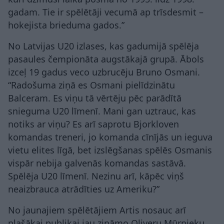
gadam. Tie ir spēlētāji vecumā ap trīsdesmit –
hokejista brieduma gados.”
No Latvijas U20 izlases, kas gadumijā spēlēja
pasaules čempionāta augstākajā grupā. Ābols
izceļ 19 gadus veco uzbrucēju Bruno Osmani.
“Radošuma ziņā es Osmani pielīdzinātu
Balceram. Es viņu tā vērtēju pēc parādītā
snieguma U20 līmenī. Mani gan uztrauc, kas
notiks ar viņu? Es arī saprotu Bjorkloven
komandas treneri, jo komanda cīnījās un ieguva
vietu elites līgā, bet izslēgšanas spēlēs Osmanis
vispār nebija galvenās komandas sastāvā.
Spēlēja U20 līmenī. Nezinu arī, kāpēc viņš
neaizbrauca atrādīties uz Ameriku?”
No jaunajiem spēlētājiem Artis nosauc arī
plašākai publikai jau zināmo Oliveru Mūrnieku,