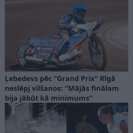
Ļebedevs pēc “Grand Prix” Rīgā
neslēpj vilšanos: “Mājās finālam
bija jābūt kā minimums”