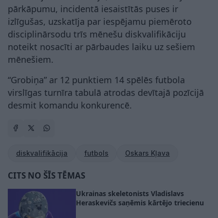
pārkāpumu, incidentā iesaistītās puses ir
izlīgušas, uzskatīja par iespējamu piemēroto
disciplinārsodu trīs mēnešu diskvalifikāciju
noteikt nosacīti ar pārbaudes laiku uz sešiem
mēnešiem.
“Grobiņa” ar 12 punktiem 14 spēlēs futbola
virslīgas turnīra tabulā atrodas devītajā pozīcijā
desmit komandu konkurencē.
diskvalifikācija
futbols
Oskars Kļava
CITS NO ŠĪS TĒMAS
Ukrainas skeletonists Vladislavs
Heraskevičs saņēmis kārtējo triecienu