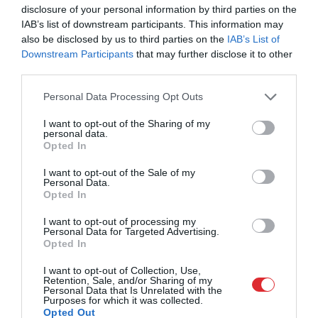
disclosure of your personal information by third parties on the
IAB’s list of downstream participants. This information may
also be disclosed by us to third parties on the
IAB’s List of
Downstream Participants
that may further disclose it to other
third parties.
Please note that this website/app uses one or more Google
Personal Data Processing Opt Outs
services and may gather and store information including but
not limited to your visit or usage behaviour. You may click to
I want to opt-out of the Sharing of my
personal data.
grant or deny consent to Google and its third-party tags to
Opted In
use your data for below specified purposes in below Google
consent section.
I want to opt-out of the Sale of my
Personal Data.
Opted In
I want to opt-out of processing my
Personal Data for Targeted Advertising.
Opted In
I want to opt-out of Collection, Use,
Retention, Sale, and/or Sharing of my
Personal Data that Is Unrelated with the
Purposes for which it was collected.
Opted Out