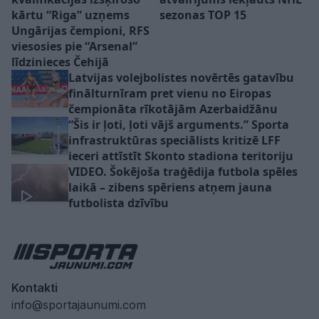
kārtu “Riga” uzņems
sezonas TOP 15
Ungārijas čempioni, RFS
viesosies pie “Arsenal”
līdzinieces Čehijā
Latvijas volejbolistes novērtēs gatavību
finālturnīram pret vienu no Eiropas
čempionāta rīkotājām Azerbaidžānu
“Šis ir ļoti, ļoti vājš arguments.” Sporta
infrastruktūras speciālists kritizē LFF
ieceri attīstīt Skonto stadiona teritoriju
VIDEO. Šokējoša traģēdija futbola spēles
laikā – zibens spēriens atņem jauna
futbolista dzīvību
Kontakti
info@sportajaunumi.com