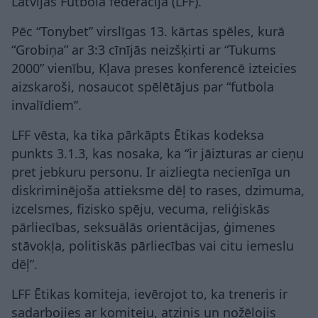
Latvijas Futbola federācija (LFF).
Pēc “Tonybet” virslīgas 13. kārtas spēles, kurā
“Grobiņa” ar 3:3 cīnījās neizšķirti ar “Tukums
2000” vienību, Kļava preses konferencē izteicies
aizskaroši, nosaucot spēlētājus par “futbola
invalīdiem”.
LFF vēsta, ka tika pārkāpts Ētikas kodeksa
punkts 3.1.3, kas nosaka, ka “ir jāizturas ar cieņu
pret jebkuru personu. Ir aizliegta necienīga un
diskriminējoša attieksme dēļ to rases, dzimuma,
izcelsmes, fizisko spēju, vecuma, reliģiskās
pārliecības, seksuālās orientācijas, ģimenes
stāvokļa, politiskās pārliecības vai citu iemeslu
dēļ”.
LFF Ētikas komiteja, ievērojot to, ka treneris ir
sadarbojies ar komiteju, atzinis un nožēlojis