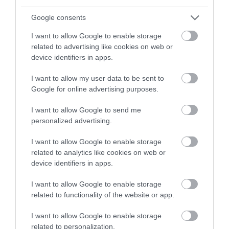
Google consents
I want to allow Google to enable storage
related to advertising like cookies on web or
device identifiers in apps.
I want to allow my user data to be sent to
“Riga” izsaiņo ungāru dāvanu
Google for online advertising purposes.
spēles sākumā, taču neizmanto
I want to allow Google to send me
iespējas nostiprināt pārsvaru
personalized advertising.
pirms atbildes spēles UEFA
I want to allow Google to enable storage
Konferences līgā
related to analytics like cookies on web or
device identifiers in apps.
I want to allow Google to enable storage
related to functionality of the website or app.
I want to allow Google to enable storage
related to personalization.