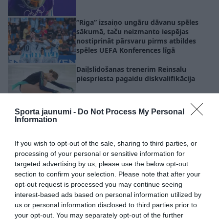
“Riga” izsaiņo ungāru dāvanu spēles
sākumā, taču neizmanto iespējas
nostiprināt pārsvaru pirms atbildes
spēles UEFA Konferences līgā
Daiļslidošanas trenerim Reinsalu
piespriesta pagaidu diskvalifikācija
Sporta jaunumi -
Do Not Process My Personal
Information
If you wish to opt-out of the sale, sharing to third parties, or
processing of your personal or sensitive information for
targeted advertising by us, please use the below opt-out
section to confirm your selection. Please note that after your
opt-out request is processed you may continue seeing
interest-based ads based on personal information utilized by
us or personal information disclosed to third parties prior to
your opt-out. You may separately opt-out of the further