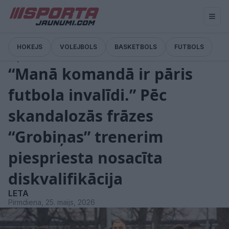
HOKEJS
VOLEJBOLS
BASKETBOLS
FUTBOLS
Ziņas
“Manā komandā ir pāris
futbola invalīdi.” Pēc
skandalozās frāzes
“Grobiņas” trenerim
piespriesta nosacīta
diskvalifikācija
LETA
Pirmdiena, 25. maijs, 2026