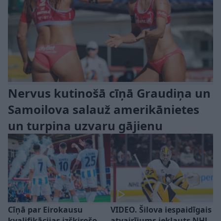
Nervus kutinošā cīņā Graudiņa un
Samoilova salauž amerikānietes
un turpina uzvaru gājienu
Cīņā par Eirokausu
VIDEO. Šilova iespaidīgais
kvalifikācijas izšķirošo
atvairījums iekļauts NHL