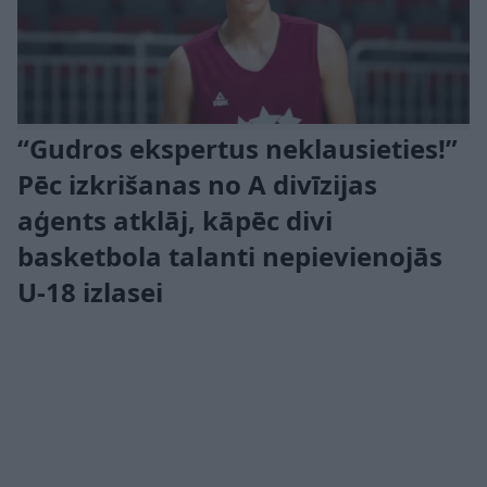
“Gudros ekspertus neklausieties!”
Pēc izkrišanas no A divīzijas
aģents atklāj, kāpēc divi
basketbola talanti nepievienojās
U-18 izlasei