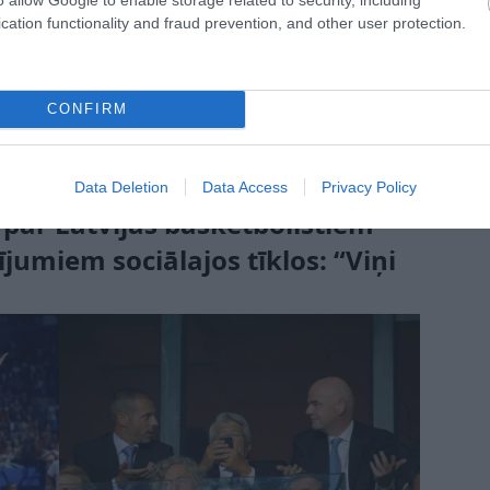
cation functionality and fraud prevention, and other user protection.
CONFIRM
Data Deletion
Data Access
Privacy Policy
 par Latvijas basketbolistiem
umiem sociālajos tīklos: “Viņi