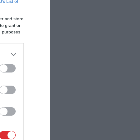
B’s List of
er and store
to grant or
ed purposes