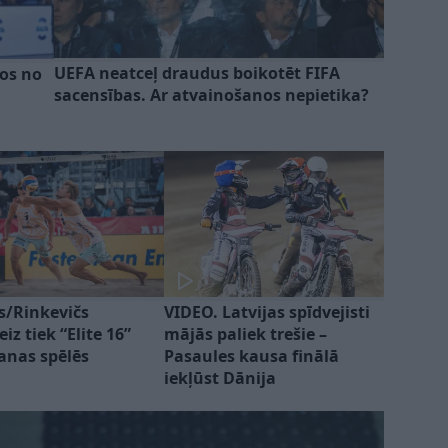
UEFA neatceļ draudus boikotēt FIFA
nos no
sacensības. Ar atvainošanos nepietika?
is/Rinkevičs
VIDEO. Latvijas spīdvejisti
iz tiek “Elite 16”
mājās paliek trešie –
šanas spēlēs
Pasaules kausa finālā
iekļūst Dānija