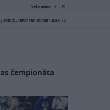
Seko mums
ĻI
EMOCIJAS
PĀRTRAUKUMS
PULSS
uvas čempionāta