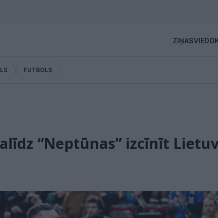
ZIŅAS
VIEDOK
LS
FUTBOLS
alīdz “Neptūnas” izcīnīt Liet