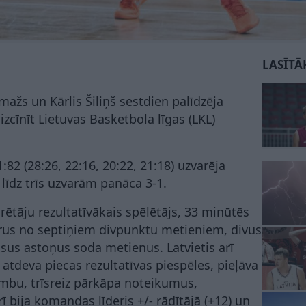
LASĪTĀ
mažs un Kārlis Šiliņš sestdien palīdzēja
cīnīt Lietuvas Basketbola līgas (LKL)
:82 (28:26, 22:16, 20:22, 21:18) uzvarēja
 līdz trīs uzvarām panāca 3-1.
ētāju rezultatīvākais spēlētājs, 33 minūtēs
trus no septiņiem divpunktu metieniem, divus
sus astoņus soda metienus. Latvietis arī
 atdeva piecas rezultatīvas piespēles, pieļāva
umbu, trīsreiz pārkāpa noteikumus,
ī bija komandas līderis +/- rādītājā (+12) un