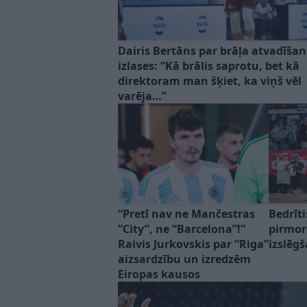
Dairis Bertāns par brāļa atvadīša
izlases: “Kā brālis saprotu, bet kā
direktoram man šķiet, ka viņš vēl
varēja…”
“Pretī nav ne Mančestras
Bedrīt
“City”, ne “Barcelona”!”
pirmore
Raivis Jurkovskis par “Riga”
izslēg
aizsardzību un izredzēm
Eiropas kausos