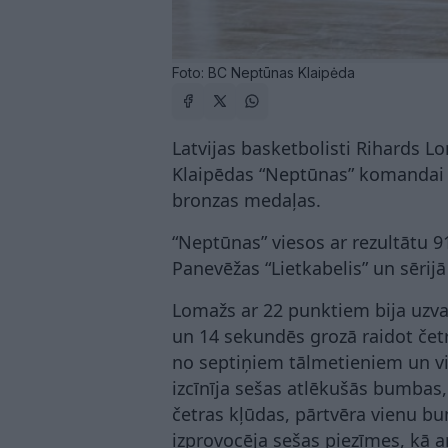
Foto: BC Neptūnas Klaipėda
Latvijas basketbolisti Rihards Lo
Klaipēdas “Neptūnas” komandai iz
bronzas medaļas.
“Neptūnas” viesos ar rezultātu 91
Panevēžas “Lietkabelis” un sērijā
Lomažs ar 22 punktiem bija uzvar
un 14 sekundēs grozā raidot če
no septiņiem tālmetieniem un vi
izcīnīja sešas atlēkušās bumbas,
četras kļūdas, pārtvēra vienu b
izprovocēja sešas piezīmes, kā ar