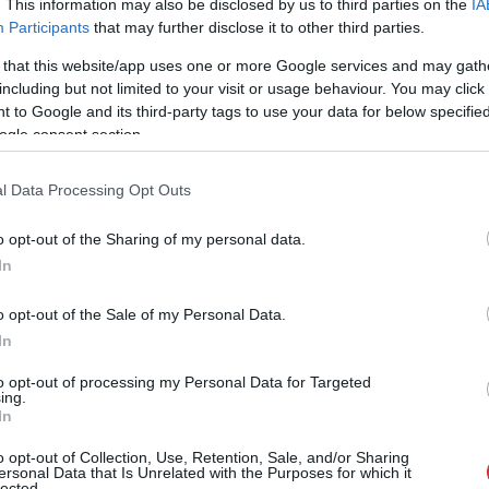
. This information may also be disclosed by us to third parties on the
IA
as U-16 basketbola izlase Eiropas čempionātu sāk ar
Participants
that may further disclose it to other third parties.
 that this website/app uses one or more Google services and may gath
including but not limited to your visit or usage behaviour. You may click 
 to Google and its third-party tags to use your data for below specifi
rāļa atvadīšanos no izlases: “Kā brālis saprotu, bet kā
ogle consent section.
t, ka viņš vēl varēja…”
l Data Processing Opt Outs
līdz “Neptūnas” izcīnīt Lietuvas čempionāta bronzas
o opt-out of the Sharing of my personal data.
In
o opt-out of the Sale of my Personal Data.
In
to opt-out of processing my Personal Data for Targeted
ing.
In
o opt-out of Collection, Use, Retention, Sale, and/or Sharing
ersonal Data that Is Unrelated with the Purposes for which it
lected.