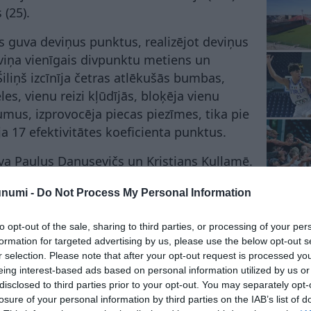
 (25).
s guva deviņus punktus, realizējot deviņus
viņa vienīgais divpunktu metiens un
Šiliņš izcīnīja četras atlēkušās bumbas,
es, vienu reizi kļūdījās, bloķēja vienu
mus, izprovocēja piecas piezīmes, tika pie
āja 17 efektivitātes koeficienta punktus.
a Pauļus Danusevičs un Kristians Kullamē.
uņas “Žalgiris”, kas finālsērijā ar 3-0 uzveica
unumi -
Do Not Process My Personal Information
to opt-out of the sale, sharing to third parties, or processing of your per
formation for targeted advertising by us, please use the below opt-out s
r selection. Please note that after your opt-out request is processed y
rds Lomažs
eing interest-based ads based on personal information utilized by us or
disclosed to third parties prior to your opt-out. You may separately opt-
losure of your personal information by third parties on the IAB’s list of