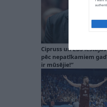
authenti
Cipruss un LBS iestājas
pēc nepatīkamiem gadīj
ir mūsējie!”