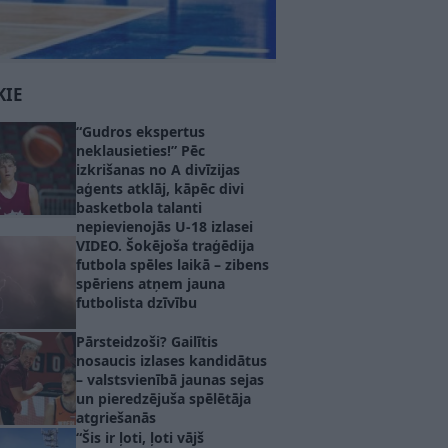
KIE
“Gudros ekspertus
neklausieties!” Pēc
izkrišanas no A divīzijas
aģents atklāj, kāpēc divi
basketbola talanti
nepievienojās U-18 izlasei
VIDEO. Šokējoša traģēdija
futbola spēles laikā – zibens
spēriens atņem jauna
futbolista dzīvību
Pārsteidzoši? Gailītis
nosaucis izlases kandidātus
– valstsvienībā jaunas sejas
un pieredzējuša spēlētāja
atgriešanās
“Šis ir ļoti, ļoti vājš