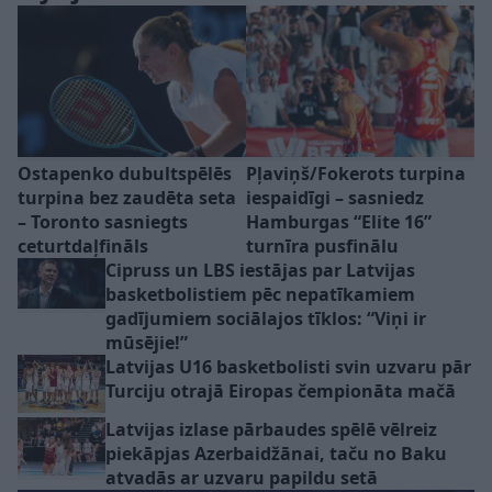
Ostapenko dubultspēlēs
Pļaviņš/Fokerots turpina
turpina bez zaudēta seta
iespaidīgi – sasniedz
– Toronto sasniegts
Hamburgas “Elite 16”
ceturtdaļfināls
turnīra pusfinālu
Cipruss un LBS iestājas par Latvijas
basketbolistiem pēc nepatīkamiem
gadījumiem sociālajos tīklos: “Viņi ir
mūsējie!”
Latvijas U16 basketbolisti svin uzvaru pār
Turciju otrajā Eiropas čempionāta mačā
Latvijas izlase pārbaudes spēlē vēlreiz
piekāpjas Azerbaidžānai, taču no Baku
atvadās ar uzvaru papildu setā