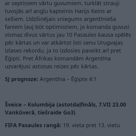
ar septiņiem vārtu guvumiem, turklāt strauji
tuvojās arī angļu kapteinis Harijs Keins ar
sešiem. Līdzšinējais sniegums argentīnieša
faniem ļauj būt optimistiem, jo komanda guvusi
vismaz divus vārtus jau 10 Pasaules kausa spēlēs
pēc kārtas un var atkārtot ļoti senu Urugvajas
izlases rekordu, ja to izdosies paveikt arī pret
Ēģipti. Pret Āfrikas komandām Argentīna
uzvarējusi astoņas reizes pēc kārtas.
SJ prognoze:
Argentīna – Ēģipte 4:1
Šveice – Kolumbija (astotdaļfināls, 7.VII 23.00
Vankūverā, tiešraide Go3)
FIFA Pasaules rangā:
19. vieta pret 13. vietu