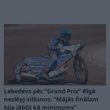
Ļebedevs pēc “Grand Prix” Rīgā
neslēpj vilšanos: “Mājās finālam
bija jābūt kā minimums”