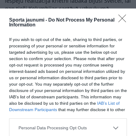
iespēju realizācija krietni labāka bijusi Šveicei, lai
gan tieši Kolumbijas sastāvā uzbrukumā
atrodamas spilgtākas zvaigznes.
Sporta jaunumi -
Do Not Process My Personal
Information
Šveices futbolisti Pasaules kausa
izslēgšanas turnīra spēli uzvarēja pirmo
If you wish to opt-out of the sale, sharing to third parties, or
processing of your personal or sensitive information for
reizi kopš 1954. gada, kad turnīrs
targeted advertising by us, please use the below opt-out
norisinājās pašu mājās. Nu Alpu
section to confirm your selection. Please note that after your
komanda tiecas atgriezties labāko
opt-out request is processed you may continue seeing
astoņniekā, kur nav bijusi tieši tikpat
interest-based ads based on personal information utilized by
us or personal information disclosed to third parties prior to
ilgu laiku. Lai gan favorītu loma tiek
your opt-out. You may separately opt-out of the further
atvēlēta kolumbiešiem, arī Šveices
disclosure of your personal information by third parties on the
izlasei ir gana daudz argumentu šī
IAB’s list of downstream participants. This information may
mērķa sasniegšanai.
also be disclosed by us to third parties on the
IAB’s List of
Downstream Participants
that may further disclose it to other
third parties.
Tās uzbrukumā turnīra gaitā uzplaucis 20 gadus
vecais Johans Manzambi (“Freiburg”), kuram
Please note that this website/app uses one or more Google
Personal Data Processing Opt Outs
izveidojusies laba sadarbība ar Brēlu Embolo
services and may gather and store information including but