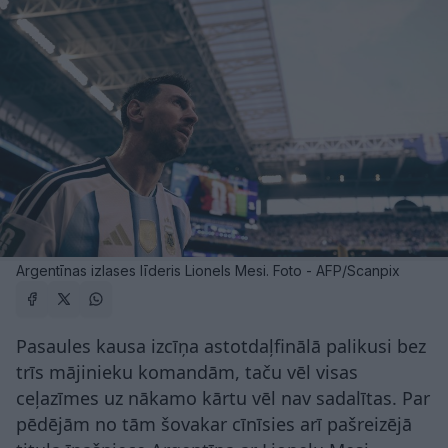
Argentīnas izlases līderis Lionels Mesi. Foto - AFP/Scanpix
Pasaules kausa izcīņa astotdaļfinālā palikusi bez
trīs mājinieku komandām, taču vēl visas
ceļazīmes uz nākamo kārtu vēl nav sadalītas. Par
pēdējām no tām šovakar cīnīsies arī pašreizējā