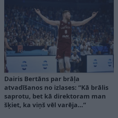
Dairis Bertāns par brāļa
atvadīšanos no izlases: “Kā brālis
saprotu, bet kā direktoram man
šķiet, ka viņš vēl varēja…”