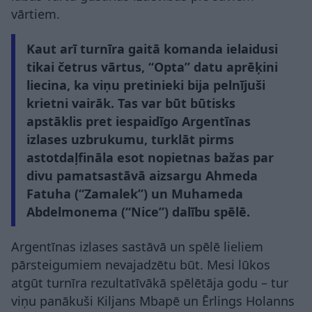
vārtiem.
Kaut arī turnīra gaitā komanda ielaidusi
tikai četrus vārtus, “Opta” datu aprēķini
liecina, ka viņu pretinieki bija pelnījuši
krietni vairāk. Tas var būt būtisks
apstāklis pret iespaidīgo Argentīnas
izlases uzbrukumu, turklāt pirms
astotdaļfināla esot nopietnas bažas par
divu pamatsastāvā aizsargu Ahmeda
Fatuha (“Zamalek”) un Muhameda
Abdelmonema (“Nice”) dalību spēlē.
Argentīnas izlases sastāvā un spēlē lieliem
pārsteigumiem nevajadzētu būt. Mesi lūkos
atgūt turnīra rezultatīvākā spēlētāja godu – tur
viņu panākuši Kiljans Mbapē un Ērlings Holanns