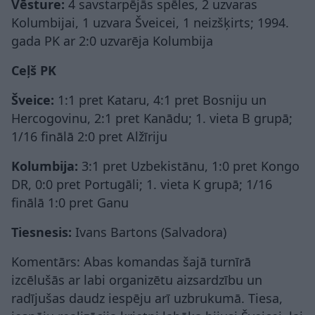
Vēsture:
4 savstarpējās spēles, 2 uzvaras
Kolumbijai, 1 uzvara Šveicei, 1 neizšķirts; 1994.
gada PK ar 2:0 uzvarēja Kolumbija
Ceļš PK
Šveice:
1:1 pret Kataru, 4:1 pret Bosniju un
Hercogovinu, 2:1 pret Kanādu; 1. vieta B grupā;
1/16 finālā 2:0 pret Alžīriju
Kolumbija:
3:1 pret Uzbekistānu, 1:0 pret Kongo
DR, 0:0 pret Portugāli; 1. vieta K grupā; 1/16
finālā 1:0 pret Ganu
Tiesnesis:
Ivans Bartons (Salvadora)
Komentārs: Abas komandas šajā turnīrā
izcēlušās ar labi organizētu aizsardzību un
radījušas daudz iespēju arī uzbrukumā. Tiesa,