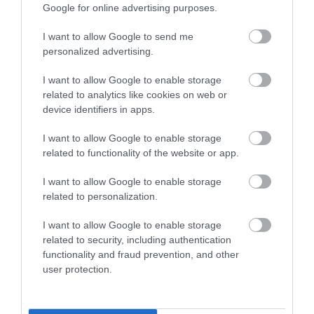
Google for online advertising purposes.
kolumbieši, kuri ielaiduši tikai vienus vārtus,
turklāt tukšā atstāja pašu Krištianu Ronaldu un
I want to allow Google to send me
Portugāli. Arī tas ir mazliet negaidīti, jo savulaik
personalized advertising.
šī komanda sevi spilgti pieteica tieši ar efektīgu
I want to allow Google to enable storage
uzbrukuma futbolu, kā smailē mirdzēja Hamess
related to analytics like cookies on web or
Rodrigess (“Minnesota United”). Nu jau veterāna
device identifiers in apps.
kārtā iekāpušais pussargs joprojām ir viena no
atslēgas figūrām komandas uzbrukumu
I want to allow Google to enable storage
related to functionality of the website or app.
veidošanā, taču krietni lielāka loma tajā tiek
gaidīta no Luisa Diasa (“Bayern”) un Džefersona
I want to allow Google to enable storage
Lermas (“Crystal Palace”). Savainojuma dēļ
related to personalization.
turnīrs iepriekšējā spēlē beidzās smailes
I want to allow Google to enable storage
uzbrucējam Honam Kordobam, taču viņu gana
related to security, including authentication
kvalitatīvi ir aizstājis Luiss Svaress (“Sporting”).
functionality and fraud prevention, and other
user protection.
SJ prognoze:
Šveice – Kolumbija 1:2
(pagarinājumā)