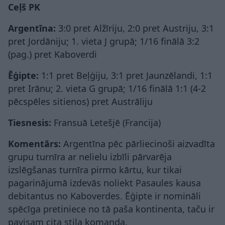
Ceļš PK
Argentīna:
3:0 pret Alžīriju, 2:0 pret Austriju, 3:1
pret Jordāniju; 1. vieta J grupā; 1/16 finālā 3:2
(pag.) pret Kaboverdi
Ēģipte:
1:1 pret Beļģiju, 3:1 pret Jaunzēlandi, 1:1
pret Irānu; 2. vieta G grupā; 1/16 finālā 1:1 (4-2
pēcspēles sitienos) pret Austrāliju
Tiesnesis:
Fransuā Letešjē (Francija)
Komentārs:
Argentīna pēc pārliecinoši aizvadīta
grupu turnīra ar nelielu izbīli pārvarēja
izslēgšanas turnīra pirmo kārtu, kur tikai
pagarinājumā izdevās noliekt Pasaules kausa
debitantus no Kaboverdes. Ēģipte ir nomināli
spēcīga pretiniece no tā paša kontinenta, taču ir
pavisam cita stila komanda.