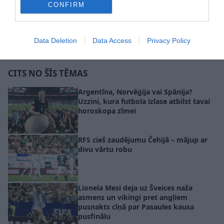
CONFIRM
Data Deletion
Data Access
Privacy Policy
futbols
Lionels Mesi
Pasaules kauss
CITS NO ŠĪS TĒMAS
Argentīna, Norvēģija vai Spānija?
Uzzini, kura futbola izlase atbilst tavai
horoskopa zīmei
RFS cieš zaudējumu Čehijā – mājup ar
divu vārtu robu
Lionela Mesi deja uz Šveices naža
asmens un vikingi pret angļiem
pusnakts cīņā par Pasaules kausa
pusfinālu