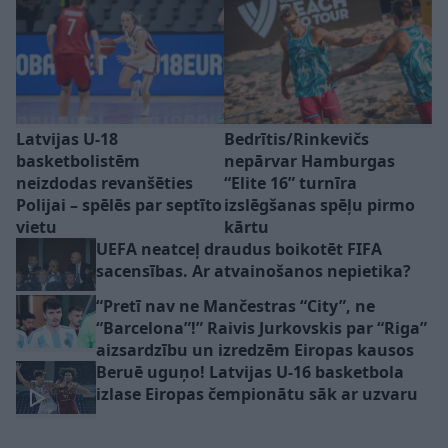
Latvijas U-18
Bedrītis/Rinkevičs
basketbolistēm
nepārvar Hamburgas
neizdodas revanšēties
“Elite 16” turnīra
Polijai – spēlēs par septīto
izslēgšanas spēļu pirmo
vietu
kārtu
UEFA neatceļ draudus boikotēt FIFA
sacensības. Ar atvainošanos nepietika?
“Pretī nav ne Mančestras “City”, ne
“Barcelona”!” Raivis Jurkovskis par “Riga”
aizsardzību un izredzēm Eiropas kausos
Beruē uguņo! Latvijas U-16 basketbola
izlase Eiropas čempionātu sāk ar uzvaru