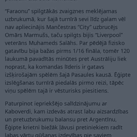
“Faraonu” spilgtākās zvaigznes meklējamas
uzbrukumā, kur šajā turnīrā sevi līdz galam vēl
nav apliecinājis Mančestras “City” uzbrucējs
Omārs Marmušs, taču spilgts bijis “Liverpool”
veterāns Muhameds Salāhs. Par pēdējā fizisko
gatavību bija bažas pirms 1/16 fināla, tomēr 120
laukumā pavadītās minūtes pret Austrāliju liek
noprast, ka komandas līderis ir gatavs
izšķirošajām spēlēm šajā Pasaules kausā. Ēģipte
izslēgšanas turnīrā piedalās pirmo reizi, tāpēc
viņu spēlēm tajā ir vēsturisks piesitiens.
Paturpinot iepriekšējo salīdzinājumu ar
Kaboverdi, kam izdevās atrast labu aizsardzības
un pretuzbrukumu balansu pret Argentīnu,
Ēģipte krietni biežāk ļāvusi pretiniekiem radīt
labas vārtu gūšanas izdevības pie saviem