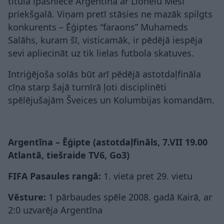
titula īpašniece Argentīna ar Lionelu Mesi
priekšgalā. Viņam pretī stāsies ne mazāk spilgts
konkurents – Ēģiptes “faraons” Muhameds
Salāhs, kuram šī, visticamāk, ir pēdējā iespēja
sevi apliecināt uz tik lielas futbola skatuves.
Intriģējoša solās būt arī pēdējā astotdaļfināla
cīņa starp šajā turnīrā ļoti disciplinēti
spēlējušajām Šveices un Kolumbijas komandām.
Argentīna – Ēģipte (astotdaļfināls, 7.VII 19.00
Atlantā, tiešraide TV6, Go3)
FIFA Pasaules rangā:
1. vieta pret 29. vietu
Vēsture:
1 pārbaudes spēle 2008. gadā Kairā, ar
2:0 uzvarēja Argentīna