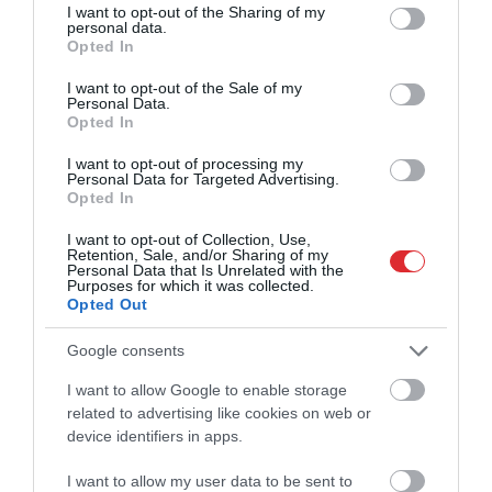
not limited to your visit or usage behaviour. You may click to
I want to opt-out of the Sharing of my
(“Rennes”), bet par disciplīnu un cīņassparu
personal data.
grant or deny consent to Google and its third-party tags to
rūpējas Granits Džaka (“Sunderland”). Mazliet
Opted In
use your data for below specified purposes in below Google
pārsteidz tas, ka komanda ielaida pa vārtiem
consent section.
I want to opt-out of the Sale of my
katrā no grupu turnīra spēlēm, jo tās aizsardzība
Personal Data.
Opted In
nepieļauj daudz vārtu gūšanas iespējas
pretiniekiem un vārtsargs Gregors Kobels
I want to opt-out of processing my
Personal Data for Targeted Advertising.
(“Borussia Dortmund”) tiek uzskatīts par vienu
Opted In
no turnīra drošākajiem mūriem.
I want to opt-out of Collection, Use,
Retention, Sale, and/or Sharing of my
Personal Data that Is Unrelated with the
APTAUJA
Purposes for which it was collected.
Kura no komandām sasniegs
Opted Out
ceturtdaļfinālu?
Google consents
Šveice
I want to allow Google to enable storage
Kolumbija
related to advertising like cookies on web or
device identifiers in apps.
Par sniegumu aizsardzībā var palepoties
I want to allow my user data to be sent to