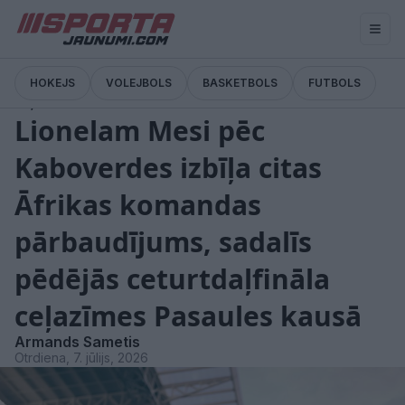
HOKEJS
VOLEJBOLS
BASKETBOLS
FUTBOLS
Ziņas
Lionelam Mesi pēc
Kaboverdes izbīļa citas
Āfrikas komandas
pārbaudījums, sadalīs
pēdējās ceturtdaļfināla
ceļazīmes Pasaules kausā
Armands Sametis
Otrdiena, 7. jūlijs, 2026