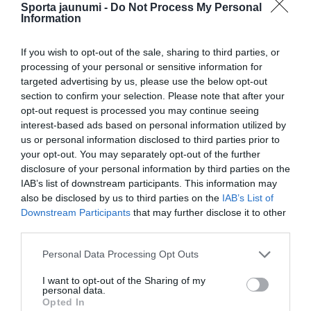
Sporta jaunumi -
Do Not Process My Personal
Uzvarētājiem 18 punktus guva Kamils Lačinskis,
Information
vēl trim basketbolistiem gūstot 11-13 punktus.
If you wish to opt-out of the sale, sharing to third parties, or
Nīderlandei 26 punktus, piecas atlēkušās
processing of your personal or sensitive information for
targeted advertising by us, please use the below opt-out
bumbas un deviņas rezultatīvas piespēles
section to confirm your selection. Please note that after your
sakrāja Keje van der Vūrsts, 21 punktu guva
opt-out request is processed you may continue seeing
Lukass Kruithofs, bet 15 punktus, piecas
interest-based ads based on personal information utilized by
rezultatīvas piespēles un septiņas kļūdas sakrāja
us or personal information disclosed to third parties prior to
spēli piecu piezīmju dēļ priekšlaicīgi beigušais
your opt-out. You may separately opt-out of the further
disclosure of your personal information by third parties on the
Mareins Ververss.
IAB’s list of downstream participants. This information may
also be disclosed by us to third parties on the
IAB’s List of
F grupā pirmo vietu ar sešām uzvarām sešās
Downstream Participants
that may further disclose it to other
spēlēs izcīnīja Polija, trīs uzvaras tika Latvijai,
third parties.
divas – Nīderlandei un viena – Austrijai.
Please note that this website/app uses one or more Google
Personal Data Processing Opt Outs
services and may gather and store information including but
Piektdien Latvijas izlase galvenā trenera Jāņa
not limited to your visit or usage behaviour. You may click to
I want to opt-out of the Sharing of my
Gailīša debijā oficiālās spēlēs viesos ar 72:69
personal data.
grant or deny consent to Google and its third-party tags to
Opted In
uzvarēja Nīderlandi.
use your data for below specified purposes in below Google