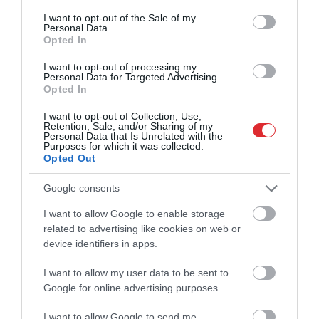
consent section.
I want to opt-out of the Sale of my
Pirmajās 2027. gada PK kvalifikācijas spēlēs, kas
Personal Data.
tika aizvadītas novembrī, latvieši ar 78:86
Opted In
zaudēja Nīderlandei un ar 86:68 pārspēja
I want to opt-out of processing my
Austriju, bet februāra izskaņā savā laukumā
Personal Data for Targeted Advertising.
Opted In
Polijai piekāpās ar 82:84. Marta sākumā Latvija
ar 72:92 zaudēja Polijas valstsvienībai,
I want to opt-out of Collection, Use,
Retention, Sale, and/or Sharing of my
piedzīvojot trešo zaudējumu četrās spēlēs.
Personal Data that Is Unrelated with the
Purposes for which it was collected.
Opted Out
Trīs labākās F grupas komandas, ņemot līdzi visu
spēļu rezultātus, otrajā posmā tiksies ar E
Google consents
grupas (Vācija, Horvātija, Izraēla, Kipra) labāko
I want to allow Google to enable storage
trijnieku, un no šī sešinieka trīs labākās
related to advertising like cookies on web or
komandas iegūs tiesības spēlēt Pasaules kausa
device identifiers in apps.
finālturnīrā Katarā.
I want to allow my user data to be sent to
Google for online advertising purposes.
basketbols
Latvijas vīriešu basketbola izlase
I want to allow Google to send me