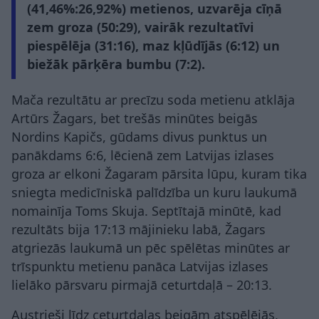
(41,46%:26,92%) metienos, uzvarēja cīņā
zem groza (50:29), vairāk rezultatīvi
piespēlēja (31:16), maz kļūdījās (6:12) un
biežāk pārķēra bumbu (7:2).
Mača rezultātu ar precīzu soda metienu atklāja
Artūrs Žagars, bet trešās minūtes beigās
Nordins Kapičs, gūdams divus punktus un
panākdams 6:6, lēcienā zem Latvijas izlases
groza ar elkoni Žagaram pārsita lūpu, kuram tika
sniegta medicīniskā palīdzība un kuru laukumā
nomainīja Toms Skuja. Septītajā minūtē, kad
rezultāts bija 17:13 mājinieku labā, Žagars
atgriezās laukumā un pēc spēlētas minūtes ar
trīspunktu metienu panāca Latvijas izlases
lielāko pārsvaru pirmajā ceturtdaļā – 20:13.
Austrieši līdz ceturtdaļas beigām atspēlējās,