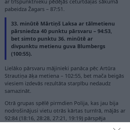
ar trīspunktnieku pēdējās ceturtdaļas sākumā
pabeidza Žagars – 87:51.
33. minūtē Mārtiņš Laksa ar tālmetienu
pārsniedza 40 punktu pārsvaru – 94:53,
bet simto punktu 36. minūtē ar
divpunktu metienu guva Blumbergs
(100:55).
Lielāko pārsvaru mājinieki panāca pēc Artūra
Strautiņa āķa metiena – 102:55, bet mača beigās
viesiem izdevās rezultāta starpību nedaudz
samazināt.
Otrā grupas spēlē pirmdien Polija, kas jau bija
nodrošinājusi vietu otrās kārtas turnīrā, mājās ar
92:84 (18:16, 28:28, 27:21, 19:19) pārspēja
Nīderlandi.