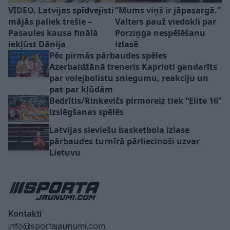
VIDEO. Latvijas spīdvejisti
“Mums viņš ir jāpasargā.”
mājās paliek trešie –
Valters pauž viedokli par
Pasaules kausa finālā
Porziņģa nespēlēšanu
iekļūst Dānija
izlasē
Pēc pirmās pārbaudes spēles
Azerbaidžānā treneris Kaprioti gandarīts
par volejbolistu sniegumu, reakciju un
pat par kļūdām
Bedrītis/Rinkevičs pirmoreiz tiek “Elite 16”
izslēgšanas spēlēs
Latvijas sieviešu basketbola izlase
pārbaudes turnīrā pārliecinoši uzvar
Lietuvu
Kontakti
info@sportajaunumi.com