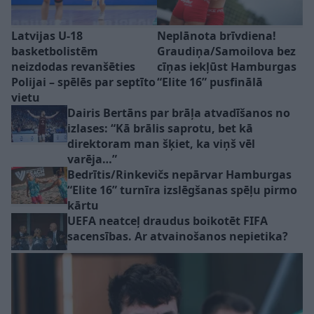
Latvijas U-18
Neplānota brīvdiena!
basketbolistēm
Graudiņa/Samoilova bez
neizdodas revanšēties
cīņas iekļūst Hamburgas
Polijai – spēlēs par septīto
“Elite 16” pusfinālā
vietu
Dairis Bertāns par brāļa atvadīšanos no
izlases: “Kā brālis saprotu, bet kā
direktoram man šķiet, ka viņš vēl
varēja…”
Bedrītis/Rinkevičs nepārvar Hamburgas
“Elite 16” turnīra izslēgšanas spēļu pirmo
kārtu
UEFA neatceļ draudus boikotēt FIFA
sacensības. Ar atvainošanos nepietika?