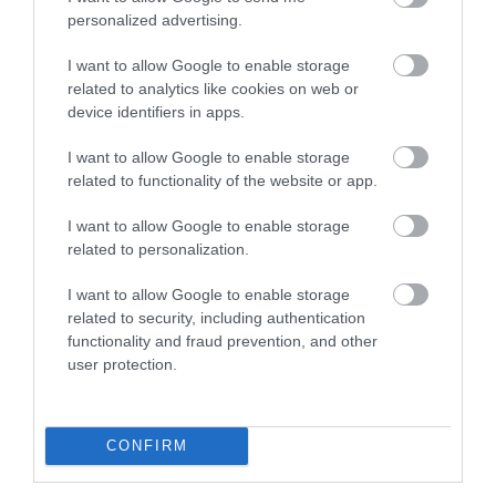
personalized advertising.
CITS NO ŠĪS TĒMAS
I want to allow Google to enable storage
Paldies, Dāvi! Viens no Latvijas
related to analytics like cookies on web or
basketbola spožākajiem snaiperiem
device identifiers in apps.
liek punktu karjerai izlasē
I want to allow Google to enable storage
“Mums viņš ir jāpasargā.” Valters pauž
related to functionality of the website or app.
viedokli par Porziņģa nespēlēšanu
izlasē
I want to allow Google to enable storage
related to personalization.
Latvijas U-18 basketbolistēm neizdodas
revanšēties Polijai – spēlēs par septīto
I want to allow Google to enable storage
vietu
related to security, including authentication
functionality and fraud prevention, and other
user protection.
CONFIRM