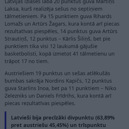
Latvijas izlases labā 20 punktus guva Mārtiņš
Laksa, kurš realizēja sešus no septiņiem
tālmetieniem. Pa 15 punktiem guva Rihards
Lomažs un Artūrs Žagars, kura kontā arī piecas
rezultatīvas piespēles, 14 punktus guva Artūrs
Strautiņš, 12 punktus – Kārlis Šiliņš, bet pie
punktiem tika visi 12 laukumā gājušie
basketbolisti, kopā izmetot 41 tālmetienu un
trāpot 17 no tiem.
Austriešiem 19 punktus un sešas atlēkušās
bumbas sakrāja Nordins Kapičs, 12 punktus
guva Starlins Inoa, bet pa 11 punktiem – Niko
Zelezniks un Daniels Frīdrihs, kura kontā arī
piecas rezultatīvas piespēles.
Latvieši bija precīzāki divpunktu (63,89%
pret austriešu 45,45%) un trīspunktu