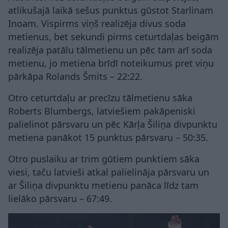
atlikušajā laikā sešus punktus gūstot Starlinam
Inoam. Vispirms viņš realizēja divus soda
metienus, bet sekundi pirms ceturtdaļas beigām
realizēja patālu tālmetienu un pēc tam arī soda
metienu, jo metiena brīdī noteikumus pret viņu
pārkāpa Rolands Šmits – 22:22.
Otro ceturtdaļu ar precīzu tālmetienu sāka
Roberts Blumbergs, latviešiem pakāpeniski
palielinot pārsvaru un pēc Kārļa Šiliņa divpunktu
metiena panākot 15 punktus pārsvaru – 50:35.
Otro puslaiku ar trim gūtiem punktiem sāka
viesi, taču latvieši atkal palielināja pārsvaru un
ar Šiliņa divpunktu metienu panāca līdz tam
lielāko pārsvaru – 67:49.