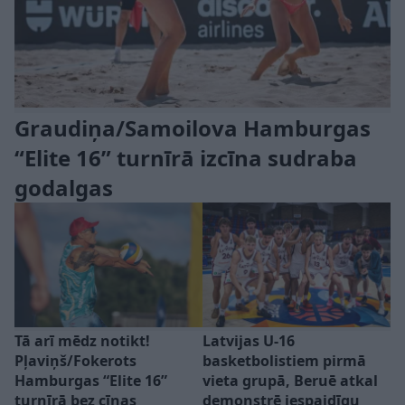
Graudiņa/Samoilova Hamburgas
“Elite 16” turnīrā izcīna sudraba
godalgas
Tā arī mēdz notikt!
Latvijas U-16
Pļaviņš/Fokerots
basketbolistiem pirmā
Hamburgas “Elite 16”
vieta grupā, Beruē atkal
turnīrā bez cīņas
demonstrē iespaidīgu