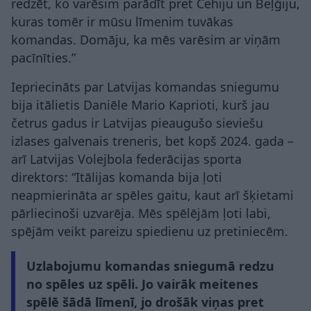
redzēt, ko varēsim parādīt pret Čehiju un Beļģiju,
kuras tomēr ir mūsu līmenim tuvākas
komandas. Domāju, ka mēs varēsim ar viņām
pacīnīties.”
Iepriecināts par Latvijas komandas sniegumu
bija itālietis Daniēle Mario Kaprioti, kurš jau
četrus gadus ir Latvijas pieaugušo sieviešu
izlases galvenais treneris, bet kopš 2024. gada –
arī Latvijas Volejbola federācijas sporta
direktors: “Itālijas komanda bija ļoti
neapmierināta ar spēles gaitu, kaut arī šķietami
pārliecinoši uzvarēja. Mēs spēlējām ļoti labi,
spējām veikt pareizu spiedienu uz pretiniecēm.
Uzlabojumu komandas sniegumā redzu
no spēles uz spēli. Jo vairāk meitenes
spēlē šādā līmenī, jo drošāk viņas pret