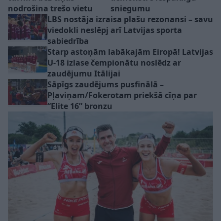
nodrošina trešo vietu
sniegumu
LBS nostāja izraisa plašu rezonansi – savu
viedokli neslēpj arī Latvijas sporta
sabiedrība
Starp astoņām labākajām Eiropā! Latvijas
U-18 izlase čempionātu noslēdz ar
zaudējumu Itālijai
Sāpīgs zaudējums pusfinālā –
Pļaviņam/Fokerotam priekšā cīņa par
“Elite 16” bronzu