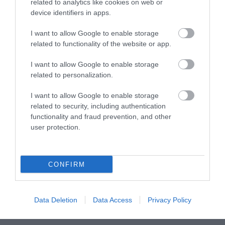
related to analytics like cookies on web or
Tā arī mēdz notikt! Pļaviņš/Fokerots
device identifiers in apps.
Hamburgas “Elite 16” turnīrā bez cīņas
nodrošina trešo vietu
I want to allow Google to enable storage
related to functionality of the website or app.
Latvietes Eiropas U18 čempionātu
I want to allow Google to enable storage
pabeidz ar labu sajūtu un sapratni, pie
related to personalization.
kā jāpiestrādā ceļā uz virsotnēm
I want to allow Google to enable storage
related to security, including authentication
functionality and fraud prevention, and other
user protection.
CONFIRM
Data Deletion
Data Access
Privacy Policy