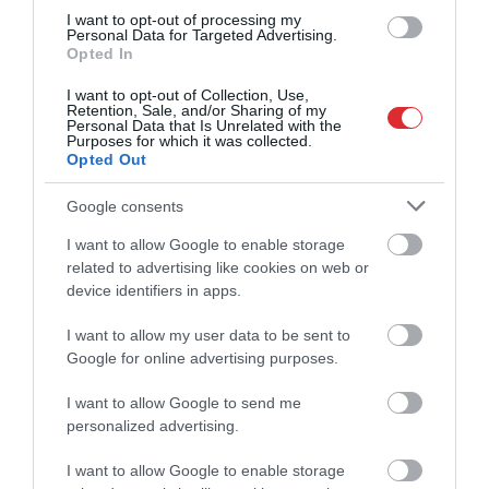
pašvaldības finansiālu atbalstu.
I want to opt-out of processing my
Personal Data for Targeted Advertising.
Biļetes pieejamas Biļešu paradīzes kasēs visā
Opted In
Latvijā un tiešsaistē:
I want to opt-out of Collection, Use,
https://www.bilesuparadize.lv/lv/custompage/641
Retention, Sale, and/or Sharing of my
Personal Data that Is Unrelated with the
Spēles tiešraidē skatāmas European Volleyball
Purposes for which it was collected.
Opted Out
YouTube kanālā:
https://youtube.com/@cevolleyball?
Google consents
si=hJ0eWDLrGO3LmI0-
I want to allow Google to enable storage
related to advertising like cookies on web or
device identifiers in apps.
Latvijas U18 sieviešu volejbola izlase
volejbols
I want to allow my user data to be sent to
Google for online advertising purposes.
CITS NO ŠĪS TĒMAS
I want to allow Google to send me
Latvietes nopelna un izmanto iespēju
personalized advertising.
vienā setā pret Čehiju, turnīra
noslēgums komandai ceturtdien pret
Beļģiju
I want to allow Google to enable storage