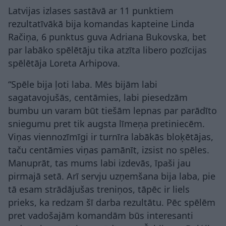
Latvijas izlases sastāvā ar 11 punktiem
rezultatīvākā bija komandas kapteine Linda
Račiņa, 6 punktus guva Adriana Bukovska, bet
par labāko spēlētāju tika atzīta libero pozīcijas
spēlētāja Loreta Arhipova.
“Spēle bija ļoti laba. Mēs bijām labi
sagatavojušās, centāmies, labi piesedzām
bumbu un varam būt tiešām lepnas par parādīto
sniegumu pret tik augsta līmeņa pretiniecēm.
Viņas viennozīmīgi ir turnīra labākās bloķētājas,
taču centāmies viņas pamānīt, izsist no spēles.
Manuprāt, tas mums labi izdevās, īpaši jau
pirmajā setā. Arī servju uzņemšana bija laba, pie
tā esam strādājušas treniņos, tāpēc ir liels
prieks, ka redzam šī darba rezultātu. Pēc spēlēm
pret vadošajām komandām būs interesanti