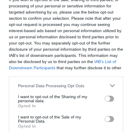
trešo vietu ieguvējas iegūs tiesības piedalīties
processing of your personal or sensitive information for
targeted advertising by us, please use the below opt-out
nākamā gada pasaules čempionātā U19 vecuma
section to confirm your selection. Please note that after your
grupā.
opt-out request is processed you may continue seeing
interest-based ads based on personal information utilized by
Situācija Rīgas grupā:
1. Turcija 5-0, 2. Itālija 5-
us or personal information disclosed to third parties prior to
0, 3. Spānija 3-2, 4. Polija 3-2, 5. Beļģija 2-3, 6.
your opt-out. You may separately opt-out of the further
Čehija 1-4, 7. Latvija 1-4, 8. Islande 0-5.
disclosure of your personal information by third parties on the
IAB’s list of downstream participants. This information may
Situācija Šauļu grupā:
1. Bulgārija 4-1, 2.
also be disclosed by us to third parties on the
IAB’s List of
Ungārija 4-1, 3. Francija 4-1, 4. Vācija 4-1, 5.
Downstream Participants
that may further disclose it to other
Nīderlande 3-2, 6. Grieķija 1-4, 7. Somija 0-5, 8.
third parties.
Lietuva 0-5.
Please note that this website/app uses one or more Google
Personal Data Processing Opt Outs
services and may gather and store information including but
Latvietēm vēl atlikušas spēles pret Čehiju
not limited to your visit or usage behaviour. You may click to
I want to opt-out of the Sharing of my
(trešdien, 8. jūlijā, pulksten 20) un Beļģiju
personal data.
grant or deny consent to Google and its third-party tags to
Opted In
(ceturtdien, 9. jūlijā, pulksten 20).
use your data for below specified purposes in below Google
consent section.
I want to opt-out of the Sale of my
CEV Eiropas U18 sieviešu volejbola čempionāts
Personal Data.
Opted In
Rīgā tiek īstenots ar Rīgas Valstspilsētas