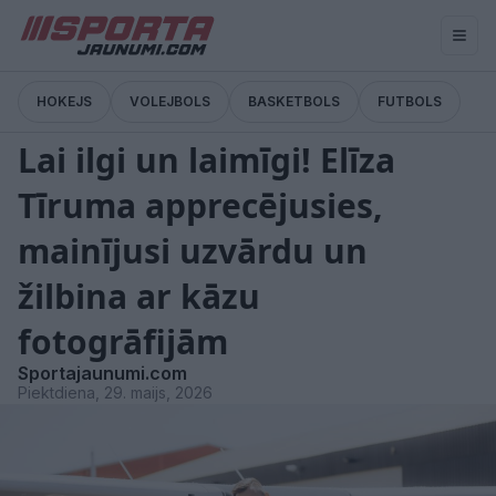
HOKEJS
VOLEJBOLS
BASKETBOLS
FUTBOLS
Pārtraukums
Lai ilgi un laimīgi! Elīza
Tīruma apprecējusies,
mainījusi uzvārdu un
žilbina ar kāzu
fotogrāfijām
Sportajaunumi.com
Piektdiena, 29. maijs, 2026