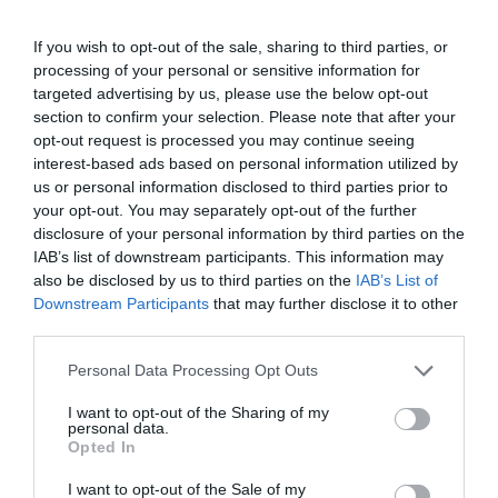
Elīza Tīruma
If you wish to opt-out of the sale, sharing to third parties, or
CITS NO ŠĪS TĒMAS
processing of your personal or sensitive information for
targeted advertising by us, please use the below opt-out
Lai ilgi un laimīgi! Elīza Tīruma
section to confirm your selection. Please note that after your
apprecējusies, mainījusi uzvārdu un
opt-out request is processed you may continue seeing
žilbina ar kāzu fotogrāfijām
interest-based ads based on personal information utilized by
us or personal information disclosed to third parties prior to
your opt-out. You may separately opt-out of the further
VIDEO. “Mums varētu būt problēmas ar
disclosure of your personal information by third parties on the
lidmašīnu…” Bijusī Latvijas kamaniņu
IAB’s list of downstream participants. This information may
braucēja Elīza Tīruma tiek bildināta
also be disclosed by us to third parties on the
IAB’s List of
debesīs
Downstream Participants
that may further disclose it to other
third parties.
Please note that this website/app uses one or more Google
Personal Data Processing Opt Outs
services and may gather and store information including but
not limited to your visit or usage behaviour. You may click to
I want to opt-out of the Sharing of my
personal data.
grant or deny consent to Google and its third-party tags to
Opted In
use your data for below specified purposes in below Google
consent section.
I want to opt-out of the Sale of my