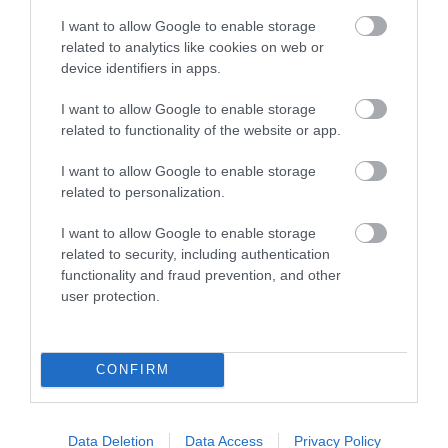
I want to allow Google to enable storage
related to analytics like cookies on web or
device identifiers in apps.
I want to allow Google to enable storage
related to functionality of the website or app.
I want to allow Google to enable storage
Ļebedevs pēc “Grand Prix” Rīgā
related to personalization.
neslēpj vilšanos: “Mājās finālam
I want to allow Google to enable storage
bija jābūt kā minimums”
related to security, including authentication
functionality and fraud prevention, and other
user protection.
CONFIRM
Ostapenko dubultspēlēs
Pļaviņš/Fokerots turpina
Data Deletion
Data Access
Privacy Policy