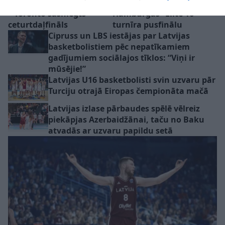
turpina bez zaudēta seta
iespaidīgi – sasniedz
– Toronto sasniegts
Hamburgas “Elite 16”
ceturtdaļfināls
turnīra pusfinālu
Cipruss un LBS iestājas par Latvijas
basketbolistiem pēc nepatīkamiem
gadījumiem sociālajos tīklos: “Viņi ir
mūsējie!”
Latvijas U16 basketbolisti svin uzvaru pār
Turciju otrajā Eiropas čempionāta mačā
Latvijas izlase pārbaudes spēlē vēlreiz
piekāpjas Azerbaidžānai, taču no Baku
atvadās ar uzvaru papildu setā