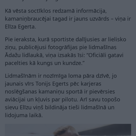
Kā vēsta soctīklos redzamā informācija,
kamaniņbraucējai tagad ir jauns uzvārds – viņa ir
Elīza Egerta.
Pie ieraksta, kurā sportiste dalījusies ar lielisko
ziņu, publicējusi fotogrāfijas pie lidmašīnas
Ādažu lidlaukā, viņa izsakās īsi: “Oficiāli gatavi
pacelties kā kungs un kundze.”
Lidmašīnām ir nozīmīga loma pāra dzīvē, jo
jaunais vīrs Tonijs Egerts pēc karjeras
noslēgšanas kamaniņu sportā ir pievērsies
aviācijai un kļuvis par pilotu. Arī savu topošo
sievu Elīzu viņš bildināja tieši lidmašīnā un
lidojuma laikā.