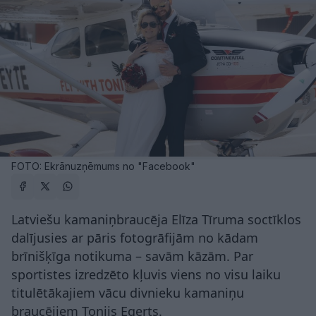
FOTO: Ekrānuzņēmums no "Facebook"
Latviešu kamaniņbraucēja Elīza Tīruma soctīklos
dalījusies ar pāris fotogrāfijām no kādam
brīnišķīga notikuma – savām kāzām. Par
sportistes izredzēto kļuvis viens no visu laiku
titulētākajiem vācu divnieku kamaniņu
braucējiem Tonijs Egerts.