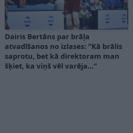
Dairis Bertāns par brāļa
atvadīšanos no izlases: “Kā brālis
saprotu, bet kā direktoram man
šķiet, ka viņš vēl varēja…”