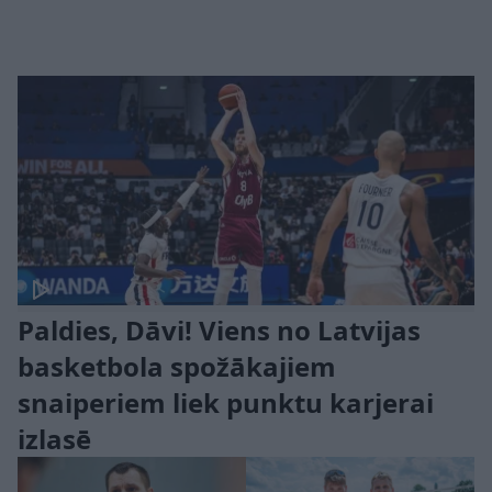
Paldies, Dāvi! Viens no Latvijas
basketbola spožākajiem
snaiperiem liek punktu karjerai
izlasē