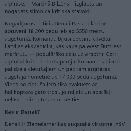
alpīnists – Mārtiņš Bilzēns – izglābts un
nogādāts slimnīcā kritiskā stāvoklī.
Negadījums noticis Denali Pass apkārtnē
aptuveni 18 200 pēdu jeb ap 5550 metru
augstumā. Komanda bijusi septiņu cilvēku
Latvijas ekspedīcija, kas kāpa pa West Buttress
maršrutu — populārāko ceļu uz virsotni. Četri
alpīnisti krita, bet trīs pārējie komandas biedri
palīdzēja cietušajiem un pēc tam atgriezās
augstajā nometnē ap 17 000 pēdu augstumā.
Viens no cietušajiem tika evakuēts ar
helikoptera garo trosi, jo reljefs un apstākļi
neļāva helikopteram nosēsties.
Kas ir Denali?
Denali ir Ziemeļamerikas augstākā virsotne. ASV