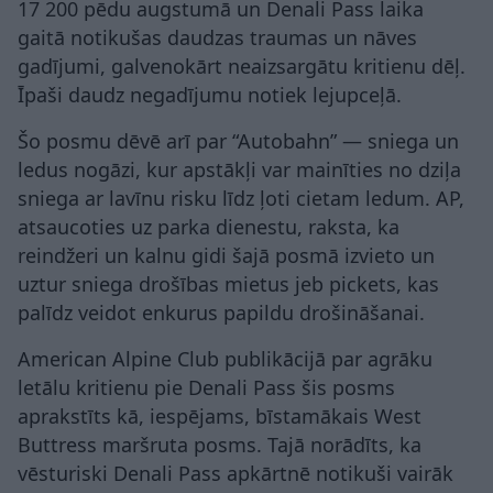
17 200 pēdu augstumā un Denali Pass laika
gaitā notikušas daudzas traumas un nāves
gadījumi, galvenokārt neaizsargātu kritienu dēļ.
Īpaši daudz negadījumu notiek lejupceļā.
Šo posmu dēvē arī par “Autobahn” — sniega un
ledus nogāzi, kur apstākļi var mainīties no dziļa
sniega ar lavīnu risku līdz ļoti cietam ledum. AP,
atsaucoties uz parka dienestu, raksta, ka
reindžeri un kalnu gidi šajā posmā izvieto un
uztur sniega drošības mietus jeb pickets, kas
palīdz veidot enkurus papildu drošināšanai.
American Alpine Club publikācijā par agrāku
letālu kritienu pie Denali Pass šis posms
aprakstīts kā, iespējams, bīstamākais West
Buttress maršruta posms. Tajā norādīts, ka
vēsturiski Denali Pass apkārtnē notikuši vairāk