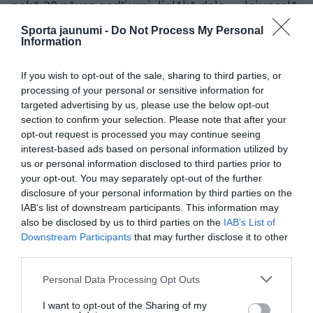
nekā 20 nāves gadījumi, lielākā daļa — lejupceļā,
kad kāpēji pēc augšējās daļas ir noguruši un var
Sporta jaunumi -
Do Not Process My Personal
nenovērtēt reljefa nopietnību.
Information
Vai Denali jau agrāk ir prasījis dzīvības?
If you wish to opt-out of the sale, sharing to third parties, or
processing of your personal or sensitive information for
Jā. AP, atsaucoties uz parka statistiku, raksta, ka
targeted advertising by us, please use the below opt-out
Denali vēsturē bojā gājuši vairāk nekā 130
section to confirm your selection. Please note that after your
opt-out request is processed you may continue seeing
cilvēki, tostarp divi pērn. 2012. gadā četri
interest-based ads based on personal information utilized by
alpīnisti no Japānas gāja bojā, kad sekla lavīna
us or personal information disclosed to third parties prior to
viņus iegrūda ledāja plaisā.
your opt-out. You may separately opt-out of the further
disclosure of your personal information by third parties on the
ASV Nacionālo parku dienests 2024. gadā ziņoja
IAB’s list of downstream participants. This information may
par solo kāpēja bojāeju West Buttress maršrutā.
also be disclosed by us to third parties on the
IAB’s List of
NPS toreiz norādīja, ka kopš 1980. gada vismaz
Downstream Participants
that may further disclose it to other
third parties.
14 alpīnisti gājuši bojā kritienos tieši šajā
bīstamajā West Buttress posmā.
Please note that this website/app uses one or more Google
Personal Data Processing Opt Outs
services and may gather and store information including but
Pētījumā par alpīnistu nāves gadījumiem Denali,
not limited to your visit or usage behaviour. You may click to
I want to opt-out of the Sharing of my