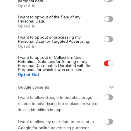
personal data.
grant or deny consent to Google and its third-party tags to
kas publicēts medicīnas žurnālā Wilderness &
Opted In
use your data for below specified purposes in below Google
Environmental Medicine, analizēti 96 nāves
consent section.
I want to opt-out of the Sale of my
gadījumi no 1903. līdz 2006. gada sezonas
Personal Data.
beigām. Pētījumā secināts, ka 51% nāves
Opted In
gadījumu notikuši West Buttress maršrutā, 45%
I want to opt-out of processing my
bijuši saistīti ar kritienos gūtām traumām, bet
Personal Data for Targeted Advertising.
Opted In
61% nāves gadījumu notikuši lejupceļā.
I want to opt-out of Collection, Use,
Cik cilvēku mēģina uzkāpt Denali?
Retention, Sale, and/or Sharing of my
Personal Data that Is Unrelated with the
Purposes for which it was collected.
Denali nav masveida tūrisma virsotne. AP
Opted Out
norāda, ka ik gadu virsotni mēģina sasniegt
Google consents
aptuveni 1000 līdz 1200 kāpēju, lielākoties maijā
un jūnijā. Parasti ekspedīcija ilgst aptuveni 17
I want to allow Google to enable storage
related to advertising like cookies on web or
dienas, un pērn virsotni sasniedza mazāk nekā
device identifiers in apps.
puse kāpēju.
I want to allow my user data to be sent to
Pēc ārvalstu avotu aprakstiem Denali nav
Google for online advertising purposes.