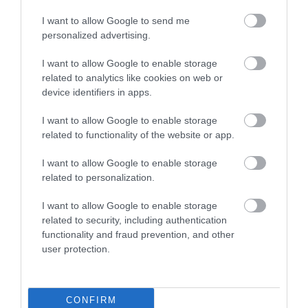
piemērots iesācējiem vai cilvēkiem, kuri tikai
apgūst alpīnisma pamatus. Pat pa “vieglāko”
I want to allow Google to send me
personalized advertising.
West Buttress maršrutu nepieciešama pieredze
ledājos, prasme pārvietoties sasaitē, lietot
I want to allow Google to enable storage
leduscirtni un dzelkšņus, veikt pašaizturēšanos
related to analytics like cookies on web or
kritiena gadījumā, orientēties plaisu zonās,
device identifiers in apps.
nometņot ziemas apstākļos un ilgstoši nest
I want to allow Google to enable storage
smagu ekipējumu.
related to functionality of the website or app.
Tātad Denali līmenis visprecīzāk raksturojams kā
I want to allow Google to enable storage
nopietna augstkalnu ekspedīcija pieredzējušiem
related to personalization.
vai vismaz labi sagatavotiem vidēja līmeņa
I want to allow Google to enable storage
alpīnistiem, nevis kā tehniski ekstrēms, bet
related to security, including authentication
“vienkārši augsts” pārgājiens. Galvenais risks ir
functionality and fraud prevention, and other
nevis viens atsevišķs šķērslis, bet apstākļu
user protection.
kopums — aukstums, augstums, vējš, ledāji,
plaisas, slodze, nogurums un laikapstākļi, kas
Aļaskā var mainīties ļoti strauji.
CONFIRM