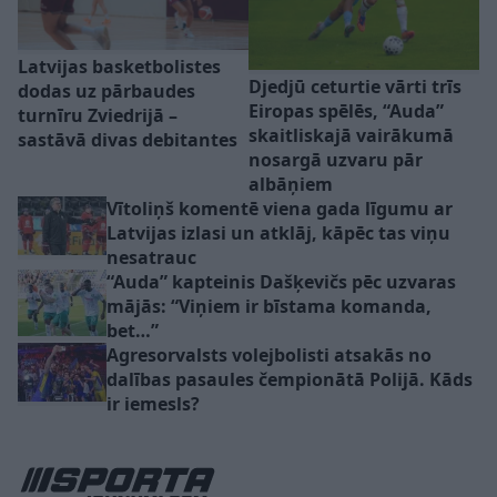
Latvijas basketbolistes
Djedjū ceturtie vārti trīs
dodas uz pārbaudes
Eiropas spēlēs, “Auda”
turnīru Zviedrijā –
skaitliskajā vairākumā
sastāvā divas debitantes
nosargā uzvaru pār
albāņiem
Vītoliņš komentē viena gada līgumu ar
Latvijas izlasi un atklāj, kāpēc tas viņu
nesatrauc
“Auda” kapteinis Dašķevičs pēc uzvaras
mājās: “Viņiem ir bīstama komanda,
bet…”
Agresorvalsts volejbolisti atsakās no
dalības pasaules čempionātā Polijā. Kāds
ir iemesls?