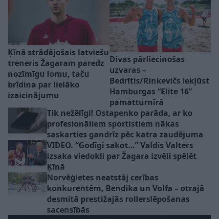
Ķīnā strādājošais latviešu
Divas pārliecinošas
treneris Žagaram paredz
uzvaras –
nozīmīgu lomu, taču
Bedrītis/Rinkevičs iekļūst
brīdina par lielāko
Hamburgas “Elite 16”
izaicinājumu
pamatturnīrā
Tik nežēlīgi! Ostapenko parāda, ar ko
profesionāliem sportistiem nākas
saskarties gandrīz pēc katra zaudējuma
VIDEO. “Godīgi sakot…” Valdis Valters
izsaka viedokli par Žagara izvēli spēlēt
Ķīnā
Norvēģietes neatstāj cerības
konkurentēm, Bendika un Volfa – otrajā
desmitā prestižajās rollerslēpošanas
sacensībās