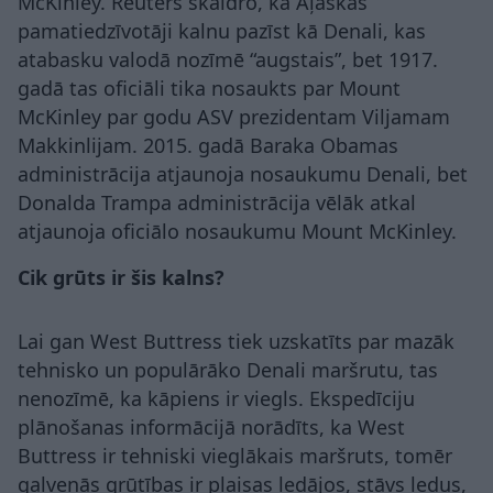
McKinley. Reuters skaidro, ka Aļaskas
pamatiedzīvotāji kalnu pazīst kā Denali, kas
atabasku valodā nozīmē “augstais”, bet 1917.
gadā tas oficiāli tika nosaukts par Mount
McKinley par godu ASV prezidentam Viljamam
Makkinlijam. 2015. gadā Baraka Obamas
administrācija atjaunoja nosaukumu Denali, bet
Donalda Trampa administrācija vēlāk atkal
atjaunoja oficiālo nosaukumu Mount McKinley.
Cik grūts ir šis kalns?
Lai gan West Buttress tiek uzskatīts par mazāk
tehnisko un populārāko Denali maršrutu, tas
nenozīmē, ka kāpiens ir viegls. Ekspedīciju
plānošanas informācijā norādīts, ka West
Buttress ir tehniski vieglākais maršruts, tomēr
galvenās grūtības ir plaisas ledājos, stāvs ledus,