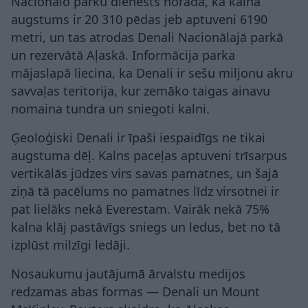
Nacionālo parku dienests norāda, ka kalna
augstums ir 20 310 pēdas jeb aptuveni 6190
metri, un tas atrodas Denali Nacionālajā parkā
un rezervātā Aļaskā. Informācija parka
mājaslapā liecina, ka Denali ir sešu miljonu akru
savvaļas teritorija, kur zemāko taigas ainavu
nomaina tundra un sniegoti kalni.
Ģeoloģiski Denali ir īpaši iespaidīgs ne tikai
augstuma dēļ. Kalns paceļas aptuveni trīsarpus
vertikālās jūdzes virs savas pamatnes, un šajā
ziņā tā pacēlums no pamatnes līdz virsotnei ir
pat lielāks nekā Everestam. Vairāk nekā 75%
kalna klāj pastāvīgs sniegs un ledus, bet no tā
izplūst milzīgi ledāji.
Nosaukumu jautājumā ārvalstu medijos
redzamas abas formas — Denali un Mount