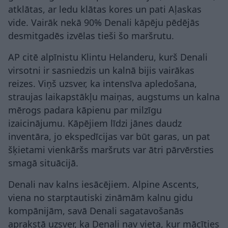
atklātas, ar ledu klātas kores un pati Aļaskas
vide. Vairāk nekā 90% Denali kāpēju pēdējās
desmitgadēs izvēlas tieši šo maršrutu.
AP citē alpīnistu Klintu Helanderu, kurš Denali
virsotni ir sasniedzis un kalnā bijis vairākas
reizes. Viņš uzsver, ka intensīva apledošana,
straujas laikapstākļu maiņas, augstums un kalna
mērogs padara kāpienu par milzīgu
izaicinājumu. Kāpējiem līdzi jānes daudz
inventāra, jo ekspedīcijas var būt garas, un pat
šķietami vienkāršs maršruts var ātri pārvērsties
smagā situācijā.
Denali nav kalns iesācējiem. Alpine Ascents,
viena no starptautiski zināmām kalnu gidu
kompānijām, savā Denali sagatavošanās
aprakstā uzsver, ka Denali nav vieta, kur mācīties