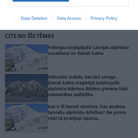
Data Deletion
Data Access
Privacy Policy
alpīnisms
Denali
CITS NO ŠĪS TĒMAS
Pabeigta bojāgājušo Latvijas alpīnistu
nocelšana no Denali kalna
Stāvoklis stabils, bet ļoti smags…
Denali kalna traģēdijā izdzīvojušā
alpīnista Mārtiņa Bilzēna ģimene lūdz
sabiedrības palīdzību
Kas ir šī Denali virsotne, kas atņēma
latviešu alpīnistu dzīvības? Ne pirmo
reizi tā prasījusi upurus…