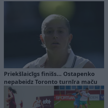
Priekšlaicīgs finišs… Ostapenko
nepabeidz Toronto turnīra maču