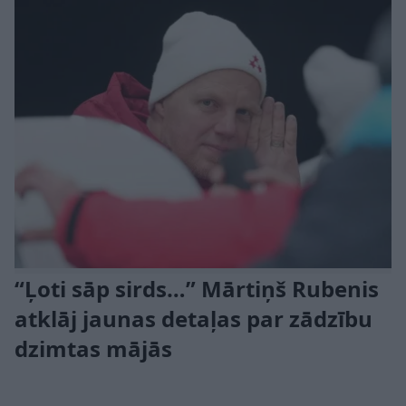
“Ļoti sāp sirds…” Mārtiņš Rubenis
atklāj jaunas detaļas par zādzību
dzimtas mājās