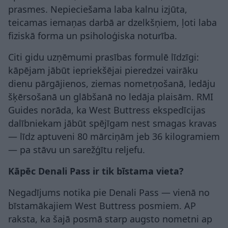
prasmes. Nepieciešama laba kalnu izjūta,
teicamas iemaņas darbā ar dzelkšņiem, ļoti laba
fiziskā forma un psiholoģiska noturība.
Citi gidu uzņēmumi prasības formulē līdzīgi:
kāpējam jābūt iepriekšējai pieredzei vairāku
dienu pārgājienos, ziemas nometņošanā, ledāju
šķērsošanā un glābšanā no ledāja plaisām. RMI
Guides norāda, ka West Buttress ekspedīcijas
dalībniekam jābūt spējīgam nest smagas kravas
— līdz aptuveni 80 mārciņām jeb 36 kilogramiem
— pa stāvu un sarežģītu reljefu.
Kāpēc Denali Pass ir tik bīstama vieta?
Negadījums notika pie Denali Pass — vienā no
bīstamākajiem West Buttress posmiem. AP
raksta, ka šajā posmā starp augsto nometni ap