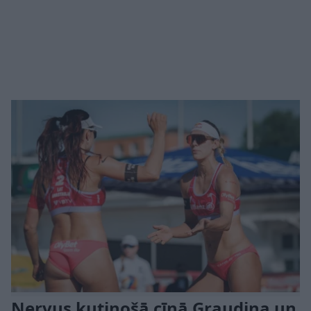
Nervus kutinošā cīņā Graudiņa un