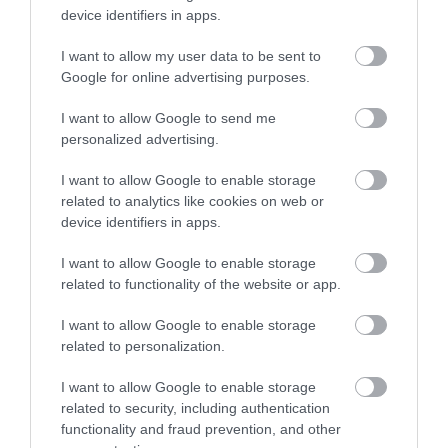
spēles sākumā, taču neizmanto
device identifiers in apps.
iespējas nostiprināt pārsvaru
I want to allow my user data to be sent to
pirms atbildes spēles UEFA
Google for online advertising purposes.
Konferences līgā
I want to allow Google to send me
personalized advertising.
I want to allow Google to enable storage
related to analytics like cookies on web or
device identifiers in apps.
I want to allow Google to enable storage
RFS cieš zaudējumu
Latvijas U-18
related to functionality of the website or app.
Čehijā – mājup ar divu
basketbolistes cienīgi
vārtu robu
cīnās ar Franciju, taču
I want to allow Google to enable storage
pusfināls izpaliek
related to personalization.
Ideāls starts! Pļaviņš un Fokerots
Hamburgā uzvar abās pirmajās spēlēs
I want to allow Google to enable storage
related to security, including authentication
Ne tikai Lucavsala! Rīgas pašvaldība
functionality and fraud prevention, and other
rosina LFF izvērtēt vēl vienu vietu