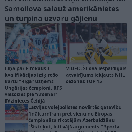
Samoilova salauž amerikānietes
un turpina uzvaru gājienu
Cīņā par Eirokausu
VIDEO. Šilova iespaidīgais
kvalifikācijas izšķirošo
atvairījums iekļauts NHL
kārtu “Riga” uzņems
sezonas TOP 15
Ungārijas čempioni, RFS
viesosies pie “Arsenal”
līdzinieces Čehijā
Latvijas volejbolistes novērtēs gatavību
finālturnīram pret vienu no Eiropas
čempionāta rīkotājām Azerbaidžānu
“Šis ir ļoti, ļoti vājš arguments.” Sporta