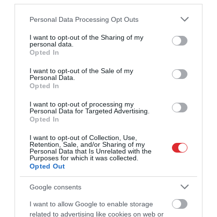
third parties.
Please note that this website/app uses one or more Google
Personal Data Processing Opt Outs
services and may gather and store information including but
not limited to your visit or usage behaviour. You may click to
I want to opt-out of the Sharing of my
personal data.
grant or deny consent to Google and its third-party tags to
Opted In
use your data for below specified purposes in below Google
consent section.
I want to opt-out of the Sale of my
Personal Data.
Opted In
I want to opt-out of processing my
Personal Data for Targeted Advertising.
Opted In
I want to opt-out of Collection, Use,
Retention, Sale, and/or Sharing of my
Personal Data that Is Unrelated with the
Purposes for which it was collected.
Opted Out
Google consents
“Riga” izsaiņo ungāru dāvanu
I want to allow Google to enable storage
related to advertising like cookies on web or