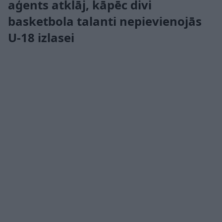
aģents atklāj, kāpēc divi
basketbola talanti nepievienojās
U-18 izlasei