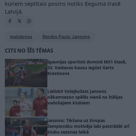
kuriem septītais posms notiks Ķeguma trasē
Latvijā.
motokross
Renārs Pauls Jansons
CITS NO ŠĪS TĒMAS
Igaunijas sportisti dominē MX1 klasē,
53. Vaidavas kausu iegūst Gerts
Krestinovs
Lieliski! Volejbolists Jansons
nākamsezon spēlēs vienā no Itālijas
vadošajiem klubiem
Jansons: Tikšana uz Eiropas
čempionātu motivēja labi pastrādāt arī
klubu sezonas laikā