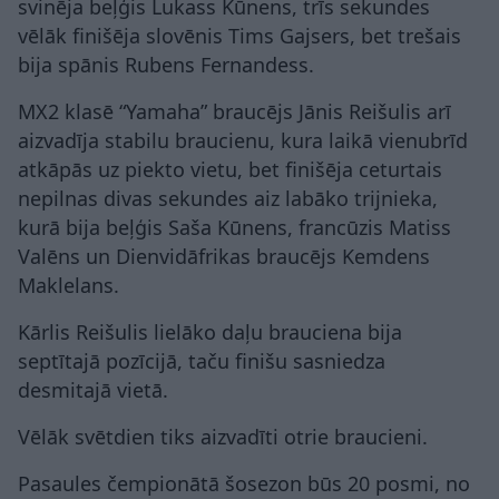
svinēja beļģis Lukass Kūnens, trīs sekundes
vēlāk finišēja slovēnis Tims Gajsers, bet trešais
bija spānis Rubens Fernandess.
MX2 klasē “Yamaha” braucējs Jānis Reišulis arī
aizvadīja stabilu braucienu, kura laikā vienubrīd
atkāpās uz piekto vietu, bet finišēja ceturtais
nepilnas divas sekundes aiz labāko trijnieka,
kurā bija beļģis Saša Kūnens, francūzis Matiss
Valēns un Dienvidāfrikas braucējs Kemdens
Maklelans.
Kārlis Reišulis lielāko daļu brauciena bija
septītajā pozīcijā, taču finišu sasniedza
desmitajā vietā.
Vēlāk svētdien tiks aizvadīti otrie braucieni.
Pasaules čempionātā šosezon būs 20 posmi, no