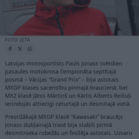
FOTO: LETA
Latvijas motosportists Pauls Jonass svētdien
pasaules motokrosa čempionāta septītajā
posmā – Vācijas “Grand Prix” – bija astotais
MXGP klases sacensību pirmajā braucienā, bet
MX2 klasē Jānis Mārtiņš un Kārlis Alberts Reišuļi
ierindojās attiecīgi ceturtajā un desmitajā vietā.
Prestižākajā MXGP klasē “Kawasaki” braucējs
Jonass dubļainajā trasē bija stabili pirmā
desmitnieka robežās un finišēja astotais. Uzvaru