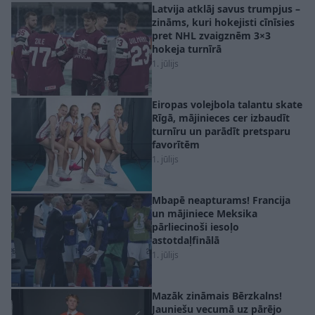
Latvija atklāj savus trumpjus –
zināms, kuri hokejisti cīnīsies
pret NHL zvaigznēm 3×3
hokeja turnīrā
1. jūlijs
Eiropas volejbola talantu skate
Rīgā, mājinieces cer izbaudīt
turnīru un parādīt pretsparu
favorītēm
1. jūlijs
Mbapē neapturams! Francija
un mājiniece Meksika
pārliecinoši iesoļo
astotdaļfinālā
1. jūlijs
Mazāk zināmais Bērzkalns!
Jauniešu vecumā uz pārējo