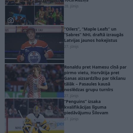
28. jūnijs
“Oilers”, “Maple Leafs” un
“Sabres” NHL draftā izraugās
Latvijas jaunos hokejistus
27. jūnijs
Ronaldu pret Hamesu cīņā par
pirmo vietu, Horvātija pret
Ganas aizsardzību par tikšanu
tālāk – Pasaules kausā
noslēdzas grupu turnīrs
27. jūnijs
“Penguins” izsaka
kvalifikācijas līguma
piedāvājumu Šilovam
27. jūnijs