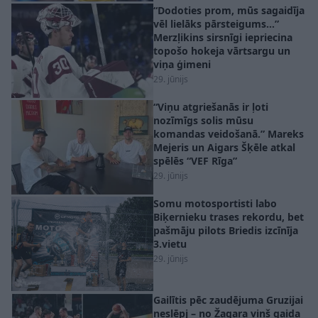
“Dodoties prom, mūs sagaidīja
vēl lielāks pārsteigums…”
Merzļikins sirsnīgi iepriecina
topošo hokeja vārtsargu un
viņa ģimeni
29. jūnijs
“Viņu atgriešanās ir ļoti
nozīmīgs solis mūsu
komandas veidošanā.” Mareks
Mejeris un Aigars Šķēle atkal
spēlēs “VEF Rīga”
29. jūnijs
Somu motosportisti labo
Biķernieku trases rekordu, bet
pašmāju pilots Briedis izcīnīja
3.vietu
29. jūnijs
Gailītis pēc zaudējuma Gruzijai
neslēpj – no Žagara viņš gaida