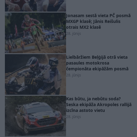
Jonasam sestā vieta PČ posmā
MXGP klasē; Jānis Reišulis
otrais MX2 klasē
28. jūnijs
Lielbāržiem Beļģijā otrā vieta
pasaules motokrosa
čempionāta ekipāžām posmā
28. jūnijs
Kas būtu, ja nebūtu soda?
Seska ekipāža Akropoles rallijā
izcīna astoto vietu
28. jūnijs