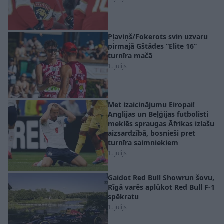
Pļaviņš/Fokerots svin uzvaru
pirmajā Gštādes “Elite 16”
turnīra mačā
1. jūlijs
Met izaicinājumu Eiropai!
Anglijas un Beļģijas futbolisti
meklēs spraugas Āfrikas izlašu
aizsardzībā, bosnieši pret
turnīra saimniekiem
1. jūlijs
Gaidot Red Bull Showrun šovu,
Rīgā varēs aplūkot Red Bull F-1
spēkratu
1. jūlijs