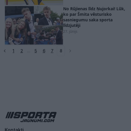
No Rūjienas līdz Ņujorkai! Lūk,
ko par Šmita vēsturisko
sasniegumu saka sporta
līdzjutēji
27. jūnijs
1
2
...
5
6
7
8
Kontakti