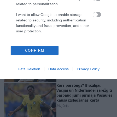
riteņbraucēji
related to personalization.
29. jūnijs
“VEF Rīga”, neiekļūstot
I want to allow Google to enable storage
Čempionu līgas pamatturnīrā,
related to security, including authentication
cīnīsies FIBA Eiropas kausā
functionality and fraud prevention, and other
29. jūnijs
user protection.
Ļoti nervozā cīņā Ostapenko
CONFIRM
uzvar Vimbldonas čempionāta
pirmajā kārtā
29. jūnijs
Data Deletion
Data Access
Privacy Policy
Kurš pārsteigs? Brazīlijai,
Vācijai un Nīderlandei sarežģīti
pārbaudījumi pirmajā Pasaules
kausa izslēgšanas kārtā
29. jūnijs