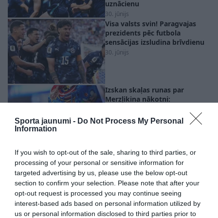
uznācienu
30. jūnijs
Visa valsts svin! Paragvajas
prezidents pēc futbola
sensācijas izsludina brīvdienu
30. jūnijs
Izskan skaļas runas par
Merzļikina nākotni:
“Kolumbusā viņš nākamsezon
vairs nespēlēs”
Sporta jaunumi -
Do Not Process My Personal
30. jūnijs
Information
Šmits par dzīvi pēc NHL drafta:
If you wish to opt-out of the sale, sharing to third parties, or
pret visiem valda vienāda
processing of your personal or sensitive information for
attieksme
targeted advertising by us, please use the below opt-out
30. jūnijs
section to confirm your selection. Please note that after your
opt-out request is processed you may continue seeing
interest-based ads based on personal information utilized by
us or personal information disclosed to third parties prior to
FOTO. Kuldīgā atklāj FIBA