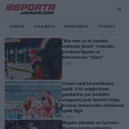
HOKEJS
VOLEJBOLS
BASKETBOLS
FUTBOLS
“Būs vien uz to Kanādu
mellenes jāved!” Tralmaks
paraksta līgumu ar
Edmontonas “Oilers”
2. jūlijs
Uzvara setā kā panākums
spēlē. U18 volejbolistes
gandarītas par parādīto
sniegumu pret favorīti Poliju
Eiropas čempionāta atklāšanas
spēlē Rīgā
2. jūlijs
Bļugers pārceļas uz Toronto –
līguma summa piesaista