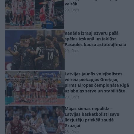
vairāk
29. jūnijs
Kanāda izrauj uzvaru pašā
spēles izskaņā un iekļūst
Pasaules kausa astotdaļfinālā
29. jūnijs
Latvijas jaunās volejbolistes
vēlreiz piekāpjas Grieķijai,
pirms Eiropas čempionāta Rīgā
uzlabojas serve un stabilitāte
28. jūnijs
Mājas sienas nepalīdz –
Latvijas basketbolisti savu
līdzjutēju priekšā zaudē
Gruzijai
28. jūnijs