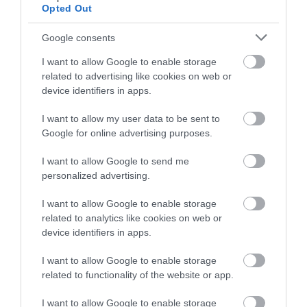
sērijā
Opted Out
30. jūnijs
Google consents
I want to allow Google to enable storage
Porziņģis paliek Goldensteitā –
zināmas jaunā līguma detaļas
related to advertising like cookies on web or
30. jūnijs
device identifiers in apps.
I want to allow my user data to be sent to
Google for online advertising purposes.
Vieniem prieks, citiem asaras:
I want to allow Google to send me
Brazīlija kompensācijas laikā
personalized advertising.
izrauj vietu astotdaļfinālā
29. jūnijs
I want to allow Google to enable storage
related to analytics like cookies on web or
device identifiers in apps.
Viens pēc pavasara smagās
I want to allow Google to enable storage
slimības, otrs pēc gūtā
smadzeņu satricinājuma! “Tour
related to functionality of the website or app.
de France” velobraucienā
šogad startēs divi Latvijas
I want to allow Google to enable storage