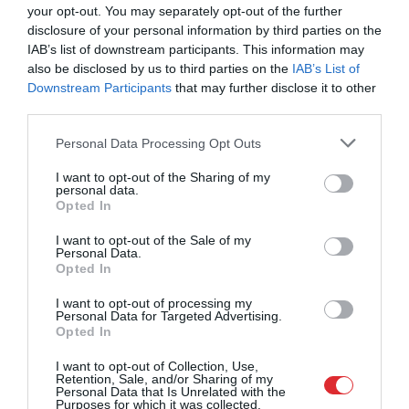
your opt-out. You may separately opt-out of the further
standartiem atbilstošu āra
basketbola laukumu
disclosure of your personal information by third parties on the
IAB’s list of downstream participants. This information may
30. jūnijs
also be disclosed by us to third parties on the
IAB’s List of
Downstream Participants
that may further disclose it to other
third parties.
“Rīgas Zeļļi” paraksta
ilgtermiņa līgumu ar talantīgo
Please note that this website/app uses one or more Google
Personal Data Processing Opt Outs
Ķikustu
services and may gather and store information including but
30. jūnijs
not limited to your visit or usage behaviour. You may click to
I want to opt-out of the Sharing of my
personal data.
grant or deny consent to Google and its third-party tags to
Opted In
use your data for below specified purposes in below Google
consent section.
I want to opt-out of the Sale of my
Vēl viens pārsteigums?
Personal Data.
Nīderlande jau sajuta uzvaras
Opted In
garšu, taču Maroka pēdējā
brīdī visu apgrieza kājām gaisā
I want to opt-out of processing my
30. jūnijs
Personal Data for Targeted Advertising.
Opted In
I want to opt-out of Collection, Use,
Neticami! Vācija spiesta doties
Retention, Sale, and/or Sharing of my
mājās – Paragvaja triumfē
Personal Data that Is Unrelated with the
dramatiskā 11 metru sitienu
Purposes for which it was collected.