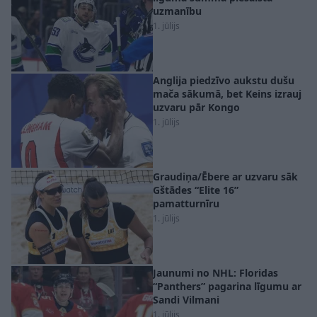
uzmanību
1. jūlijs
Anglija piedzīvo aukstu dušu
mača sākumā, bet Keins izrauj
uzvaru pār Kongo
1. jūlijs
Graudiņa/Ēbere ar uzvaru sāk
Gštādes “Elite 16”
pamatturnīru
1. jūlijs
Jaunumi no NHL: Floridas
“Panthers” pagarina līgumu ar
Sandi Vilmani
1. jūlijs