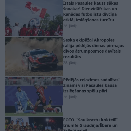
Īstais Pasaules kauss sākas
šovakar! Dienvidāfrikas un
Kanādas futbolistu divcīņa
atklāj izslēgšanas turnīru
28. jūnijs
Seska ekipāžai Akropoles
rallija pēdējās dienas pirmajos
divos ātrumposmos devītais
rezultāts
28. jūnijs
Pēdējās ceļazīmes sadalītas!
Zināmi visi Pasaules kausa
izslēgšanas spēļu pāri
28. jūnijs
FOTO. “Saulkrastu kokteilī”
triumfē Graudiņa/Ēbere un
Točs/Auziņš