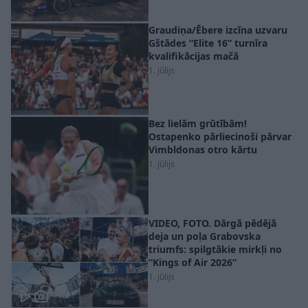
Graudiņa/Ēbere izcīna uzvaru
Gštādes “Elite 16” turnīra
kvalifikācijas mačā
1. jūlijs
Bez lielām grūtībām!
Ostapenko pārliecinoši pārvar
Vimbldonas otro kārtu
1. jūlijs
VIDEO, FOTO. Dārgā pēdējā
deja un poļa Grabovska
triumfs: spilgtākie mirkļi no
“Kings of Air 2026”
1. jūlijs