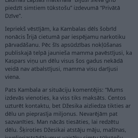
piedzīt simtiem tūkstošu” izdevumā “Privātā
Dzīve”.
Iepriekš vēstījām, ka Kambalas dēls šobrīd
nonācis Īrijā cietumā par iespējamu narkotiku
pārvadāšanu. Pēc šīs apsūdzības nokļūšanas
publiskajā telpā jaunieša mamma pavēstījusi, ka
Kaspars viņu un dēlu visus šos gadus nekādā
veidā nav atbalstījusi, mamma visu darījusi
viena.
Pats Kambala ar situāciju komentējis: “Mums
izdevās vienoties, ka viss tiks maksāts. Centos
uzturēt kontaktu, bet Džesika aizliedza tikties ar
dēlu un pieprasīja miljonus. Nevarējām pat
sazvanīties. Man nācās tiesāties, lai redzētu
dēlu. Šķiroties Džesikai atstāju māju, mašīnas,
juvelierizstrādājumus vairāku simtu tūkstošu