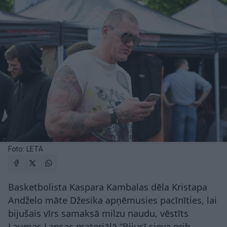
Foto: LETA
Basketbolista Kaspara Kambalas dēla Kristapa
Andželo māte Džesika apņēmusies pacīnīties, lai
bijušais vīrs samaksā milzu naudu, vēstīts
Laumas Lapsas materiālā “Bijusī sieva grib