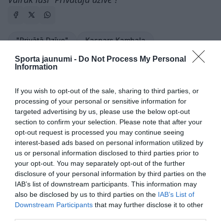
"Privātā Dzīve"
Kaspars Kambala
Sporta jaunumi -
Do Not Process My Personal
CITS NO ŠĪS TĒMAS
Information
“Ļoti sāp sirds…” Mārtiņš Rubenis atklāj
jaunas detaļas par zādzību dzimtas
If you wish to opt-out of the sale, sharing to third parties, or
mājās
processing of your personal or sensitive information for
targeted advertising by us, please use the below opt-out
section to confirm your selection. Please note that after your
opt-out request is processed you may continue seeing
“Man divreiz bija jāiet ar mentiem
pakaļ.” Kaspars Kambala atklāj
interest-based ads based on personal information utilized by
patiesību saistībā ar bijušās sievas
us or personal information disclosed to third parties prior to
Džesikas paustajām apsūdzībām
your opt-out. You may separately opt-out of the further
disclosure of your personal information by third parties on the
Porziņģa ekskluzīvais spēkrats
IAB’s list of downstream participants. This information may
piesaista skatienus – cik tas maksā?
also be disclosed by us to third parties on the
IAB’s List of
Downstream Participants
that may further disclose it to other
third parties.