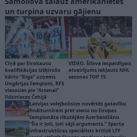
Samoilova salauž amerikānietes
un turpina uzvaru gājienu
Cīņā par Eirokausu
VIDEO. Šilova iespaidīgais
kvalifikācijas izšķirošo
atvairījums iekļauts NHL
kārtu “Riga” uzņems
sezonas TOP 15
Ungārijas čempioni, RFS
viesosies pie “Arsenal”
līdzinieces Čehijā
Latvijas volejbolistes novērtēs gatavību
finālturnīram pret vienu no Eiropas
čempionāta rīkotājām Azerbaidžānu
“Šis ir ļoti, ļoti vājš arguments.” Sporta
infrastruktūras speciālists kritizē LFF