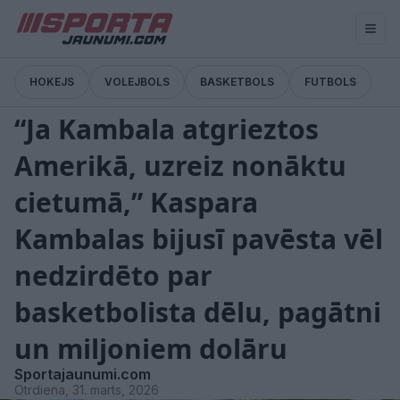
HOKEJS
VOLEJBOLS
BASKETBOLS
FUTBOLS
Pārtraukums
“Ja Kambala atgrieztos
Amerikā, uzreiz nonāktu
cietumā,” Kaspara
Kambalas bijusī pavēsta vēl
nedzirdēto par
basketbolista dēlu, pagātni
un miljoniem dolāru
Sportajaunumi.com
Otrdiena, 31. marts, 2026