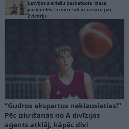
Latvijas sieviešu basketbola izlase
pārbaudes turnīru sāk ar uzvaru pār
Zviedriju
“Gudros ekspertus neklausieties!”
Pēc izkrišanas no A divīzijas
aģents atklāj, kāpēc divi