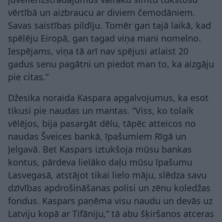
vērtībā un aizbraucu ar diviem čemodāniem.
Savas saistības pildīju. Tomēr gan tajā laikā, kad
spēlēju Eiropā, gan tagad viņa mani nomelno.
Iespējams, viņa tā arī nav spējusi atlaist 20
gadus senu pagātni un piedot man to, ka aizgāju
pie citas.”
Džesika noraida Kaspara apgalvojumus, ka esot
tikusi pie naudas un mantas. “Viss, ko tolaik
vēlējos, bija pasargāt dēlu, tāpēc atteicos no
naudas Šveices bankā, īpašumiem Rīgā un
Jelgavā. Bet Kaspars iztukšoja mūsu bankas
kontus, pārdeva lielāko daļu mūsu īpašumu
Lasvegasā, atstājot tikai lielo māju, slēdza savu
dzīvības apdrošināšanas polisi un zēnu koledžas
fondus. Kaspars paņēma visu naudu un devās uz
Latviju kopā ar Tifāniju,” tā abu šķiršanos atceras