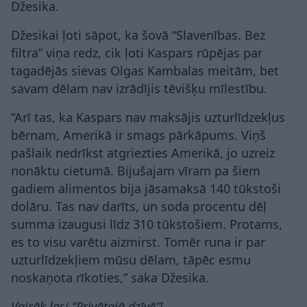
Džesika.
Džesikai ļoti sāpot, ka šovā “Slavenības. Bez
filtra” viņa redz, cik ļoti Kaspars rūpējas par
tagadējās sievas Olgas Kambalas meitām, bet
savam dēlam nav izrādījis tēvišķu mīlestību.
“Arī tas, ka Kaspars nav maksājis uzturlīdzekļus
bērnam, Amerikā ir smags pārkāpums. Viņš
pašlaik nedrīkst atgriezties Amerikā, jo uzreiz
nonāktu cietumā. Bijušajam vīram pa šiem
gadiem alimentos bija jāsamaksā 140 tūkstoši
dolāru. Tas nav darīts, un soda procentu dēļ
summa izaugusi līdz 310 tūkstošiem. Protams,
es to visu varētu aizmirst. Tomēr runa ir par
uzturlīdzekļiem mūsu dēlam, tāpēc esmu
noskaņota rīkoties,” saka Džesika.
Vairāk lasi “Privātajā dzīvē”!