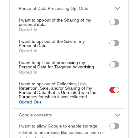
Please note that this website/app uses one or more Google
Personal Data Processing Opt Outs
services and may gather and store information including but
not limited to your visit or usage behaviour. You may click to
I want to opt-out of the Sharing of my
personal data.
grant or deny consent to Google and its third-party tags to
Opted In
use your data for below specified purposes in below Google
consent section.
I want to opt-out of the Sale of my
Personal Data.
Opted In
I want to opt-out of processing my
Personal Data for Targeted Advertising.
Opted In
I want to opt-out of Collection, Use,
Retention, Sale, and/or Sharing of my
Personal Data that Is Unrelated with the
Purposes for which it was collected.
Opted Out
Google consents
I want to allow Google to enable storage
related to advertising like cookies on web or