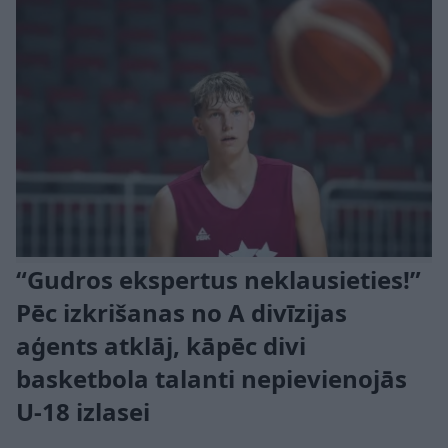
“Gudros ekspertus neklausieties!”
Pēc izkrišanas no A divīzijas
aģents atklāj, kāpēc divi
basketbola talanti nepievienojās
U-18 izlasei