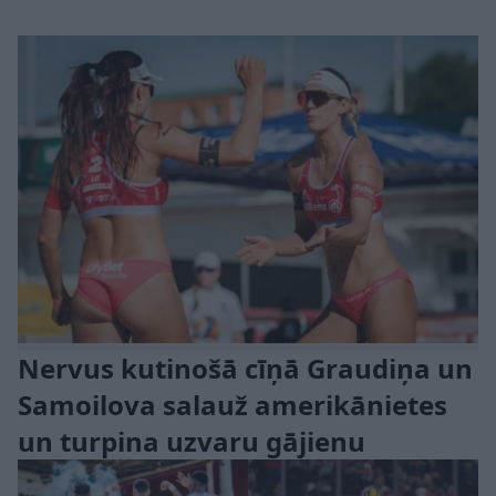
Nervus kutinošā cīņā Graudiņa un
Samoilova salauž amerikānietes
un turpina uzvaru gājienu