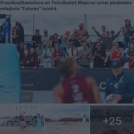
Graudiņa/Samoilova un Točs/Auziņš Majoros uzvar pludmales
volejbola "Futures" turnīrā
+25