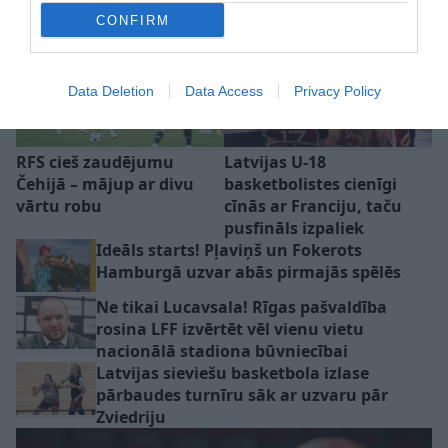
CONFIRM
Data Deletion
Data Access
Privacy Policy
RFS cieš zaudējumu
Latvijas U-18
Čehijā – mājup ar divu
basketbolistes cienīgi
vārtu robu
cīnās ar Franciju, taču
pusfināls izpaliek
Ideāls starts! Pļaviņš un Fokerots
Hamburgā uzvar abās pirmajās spēlēs
Ne tikai Lucavsala! Rīgas pašvaldība
rosina LFF izvērtēt vēl vienu vietu
nacionālā stadiona būvniecībai
Latvijas sieviešu basketbola izlase
pārbaudes turnīru sāk ar uzvaru pār
Zviedriju