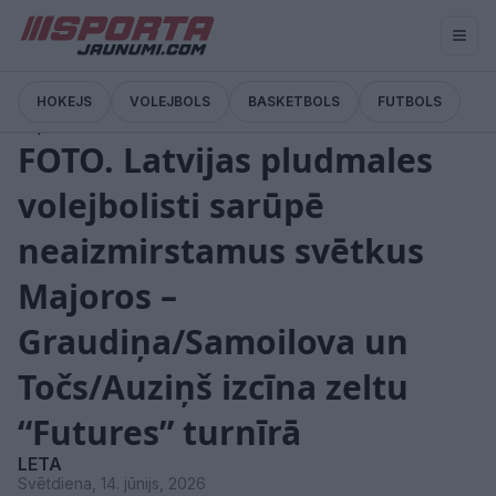
HOKEJS
VOLEJBOLS
BASKETBOLS
FUTBOLS
Ziņas
FOTO. Latvijas pludmales
volejbolisti sarūpē
neaizmirstamus svētkus
Majoros –
Graudiņa/Samoilova un
Točs/Auziņš izcīna zeltu
“Futures” turnīrā
LETA
Svētdiena, 14. jūnijs, 2026