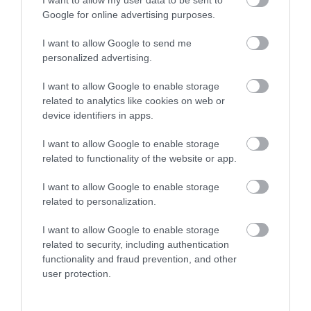
I want to allow my user data to be sent to
Google for online advertising purposes.
I want to allow Google to send me
personalized advertising.
I want to allow Google to enable storage
related to analytics like cookies on web or
device identifiers in apps.
I want to allow Google to enable storage
related to functionality of the website or app.
I want to allow Google to enable storage
related to personalization.
“Riga” izsaiņo ungāru dāvanu
I want to allow Google to enable storage
spēles sākumā, taču neizmanto
related to security, including authentication
iespējas nostiprināt pārsvaru
functionality and fraud prevention, and other
user protection.
pirms atbildes spēles UEFA
Konferences līgā