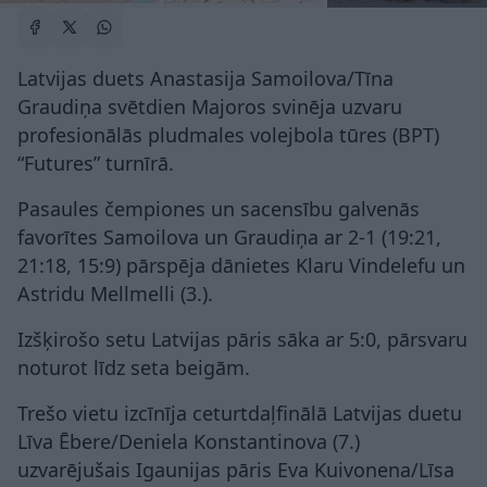
Latvijas duets Anastasija Samoilova/Tīna
Graudiņa svētdien Majoros svinēja uzvaru
profesionālās pludmales volejbola tūres (BPT)
“Futures” turnīrā.
Pasaules čempiones un sacensību galvenās
favorītes Samoilova un Graudiņa ar 2-1 (19:21,
21:18, 15:9) pārspēja dānietes Klaru Vindelefu un
Astridu Mellmelli (3.).
Izšķirošo setu Latvijas pāris sāka ar 5:0, pārsvaru
noturot līdz seta beigām.
Trešo vietu izcīnīja ceturtdaļfinālā Latvijas duetu
Līva Ēbere/Deniela Konstantinova (7.)
uzvarējušais Igaunijas pāris Eva Kuivonena/Līsa