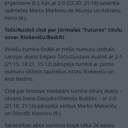
Jirgensone (6.), kas ar 2-0 (22:20, 21:16) uzvarēja
spānietes Martu Markesu de Akunju un Adrianu
Ferro (4.).
Točs/Auziņš cīņā par Jūrmalas “Futures” titulu
uzvar Rinkeviču/Bedrīti
Vīriešu turnīra finālā ar trešo numuru izsētais
Latvijas duets Edgars Točs/Gustavs Auziņš ar 2-1
(21:15, 18:21, 15:12) pārspēja turnīrā ar pirmo
numuru izliktos tautiešus Atūru Rinkeviču un
Ardi Bedrīti.
Cīņā par bronzas medaļām turnīra otrais duets –
ukraiņi Ivans Dacjuks/Oleksijs Bubļiks – ar 2-0
(21:18, 21:16) pārspēja serbus Marko Makariču
un Džordži Klasnicu (9.).
Sacensības abos turnīros kopā sāka 24 valstu