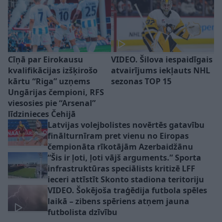
Cīņā par Eirokausu
VIDEO. Šilova iespaidīgais
kvalifikācijas izšķirošo
atvairījums iekļauts NHL
kārtu “Riga” uzņems
sezonas TOP 15
Ungārijas čempioni, RFS
viesosies pie “Arsenal”
līdzinieces Čehijā
Latvijas volejbolistes novērtēs gatavību
finālturnīram pret vienu no Eiropas
čempionāta rīkotājām Azerbaidžānu
“Šis ir ļoti, ļoti vājš arguments.” Sporta
infrastruktūras speciālists kritizē LFF
ieceri attīstīt Skonto stadiona teritoriju
VIDEO. Šokējoša traģēdija futbola spēles
laikā – zibens spēriens atņem jauna
futbolista dzīvību