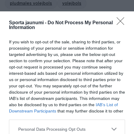
pludmales volejbols
volejbols
CITS NO ŠĪS TĒMAS
Sporta jaunumi -
Do Not Process My Personal
Information
Latvijas volejbolistes novērtēs gatavību
finālturnīram pret vienu no Eiropas
čempionāta rīkotājām Azerbaidžānu
If you wish to opt-out of the sale, sharing to third parties, or
processing of your personal or sensitive information for
targeted advertising by us, please use the below opt-out
Ideāls starts! Pļaviņš un Fokerots
section to confirm your selection. Please note that after your
Hamburgā uzvar abās pirmajās spēlēs
opt-out request is processed you may continue seeing
interest-based ads based on personal information utilized by
us or personal information disclosed to third parties prior to
Nervus kutinošā cīņā Graudiņa un
your opt-out. You may separately opt-out of the further
Samoilova salauž amerikānietes un
disclosure of your personal information by third parties on the
turpina uzvaru gājienu
IAB’s list of downstream participants. This information may
also be disclosed by us to third parties on the
IAB’s List of
Downstream Participants
that may further disclose it to other
third parties.
Please note that this website/app uses one or more Google
Personal Data Processing Opt Outs