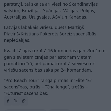
pārstāvji, tai skaitā arī viesi no Skandināvijas
valstīm, Brazīlijas, Spānijas, Vācijas, Polijas,
Austrālijas, Urugvajas, ASV un Kanādas.
Latvijas labākais vīriešu duets Mārtiņš
Pļaviņš/Kristians Fokerots šoreiz sacensībās
nepiedalījās.
Kvalifikācijas turnīrā 16 komandas gan vīriešiem,
gan sievietēm cīnījās par astoņām vietām
pamatturnīrā, bet pamatturnīrā sieviešu un
vīriešu sacensībās sāka pa 24 komandām.
“Pro Beach Tour” rangā pirmās ir “Elite 16”
sacensības, otrās – “Challenge”, trešās –
“Futures” sacensības.