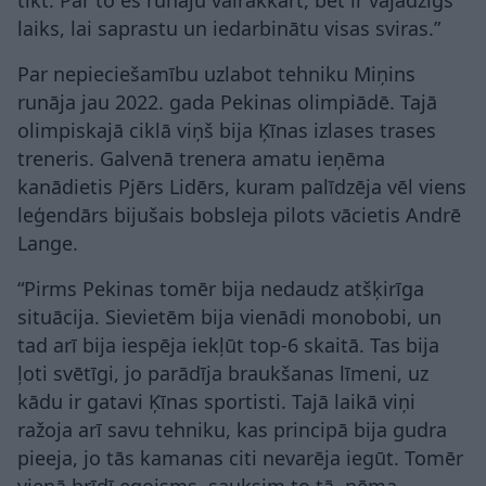
laiks, lai saprastu un iedarbinātu visas sviras.”
Par nepieciešamību uzlabot tehniku Miņins
runāja jau 2022. gada Pekinas olimpiādē. Tajā
olimpiskajā ciklā viņš bija Ķīnas izlases trases
treneris. Galvenā trenera amatu ieņēma
kanādietis Pjērs Lidērs, kuram palīdzēja vēl viens
leģendārs bijušais bobsleja pilots vācietis Andrē
Lange.
“Pirms Pekinas tomēr bija nedaudz atšķirīga
situācija. Sievietēm bija vienādi monobobi, un
tad arī bija iespēja iekļūt top-6 skaitā. Tas bija
ļoti svētīgi, jo parādīja braukšanas līmeni, uz
kādu ir gatavi Ķīnas sportisti. Tajā laikā viņi
ražoja arī savu tehniku, kas principā bija gudra
pieeja, jo tās kamanas citi nevarēja iegūt. Tomēr
vienā brīdī egoisms, sauksim to tā, ņēma