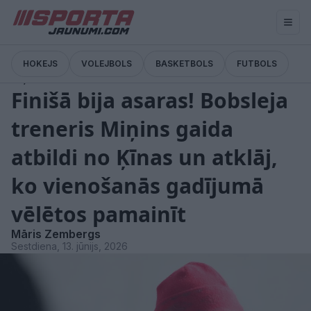
HOKEJS
VOLEJBOLS
BASKETBOLS
FUTBOLS
Ziņas
Finišā bija asaras! Bobsleja
treneris Miņins gaida
atbildi no Ķīnas un atklāj,
ko vienošanās gadījumā
vēlētos pamainīt
Māris Zembergs
Sestdiena, 13. jūnijs, 2026