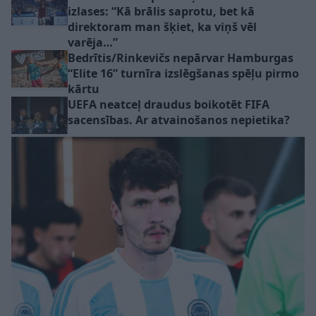
izlases: “Kā brālis saprotu, bet kā
direktoram man šķiet, ka viņš vēl
varēja…”
Bedrītis/Rinkevičs nepārvar Hamburgas
“Elite 16” turnīra izslēgšanas spēļu pirmo
kārtu
UEFA neatceļ draudus boikotēt FIFA
sacensības. Ar atvainošanos nepietika?