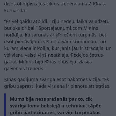
divos olimpiskajos ciklos trenera amatā Ķīnas
komandā.
“Es vēl gaidu atbildi. Triju nedēļu laikā vajadzētu
būt skaidrībai,” Sportajaunumi.com Miņins
norādīja, ka sarunas ar ķīniešiem turpinās, bet
esot piedāvājumi vēl no divām komandām, no
kurām viena ir Polija, kur Jānis jau ir strādājis, un
vēl vienu valsti viņš neatklāja. Pēdējos četrus
gadus Miņins bija Ķīnas bobsleja izlases
galvenais treneris.
Ķīnas gadījumā svarīga esot nākotnes vīzija. “Es
gribu saprast, kādā virzienā ir plānots attīstīties.
Mums bija nesaprašanās par to, cik
svarīga loma bobslejā ir tehnikai, tāpēc
gribu pārliecināties, vai viņi turpmākos