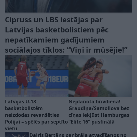
Cipruss un LBS iestājas par
Latvijas basketbolistiem pēc
nepatīkamiem gadījumiem
sociālajos tīklos: “Viņi ir mūsējie!”
Latvijas U-18
Neplānota brīvdiena!
basketbolistēm
Graudiņa/Samoilova bez
neizdodas revanšēties
cīņas iekļūst Hamburgas
Polijai – spēlēs par septīto
“Elite 16” pusfinālā
vietu
Dairis Bertāns par brāļa atvadīšanos no