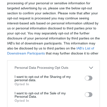
Iepriekšējā olimpiskajā ciklā Jānim palīdzēja divi
processing of your personal or sensitive information for
latvieši – fiziskās sagatavotības treneris
targeted advertising by us, please use the below opt-out
Daumants Dreiškens un mehāniķis Roberts
section to confirm your selection. Please note that after your
opt-out request is processed you may continue seeing
Obulders. Ja tiks panākta vienošanās par darba
interest-based ads based on personal information utilized by
turpināšanu Ķīnā, visticamāk, Miņinam palīgi
us or personal information disclosed to third parties prior to
pamainīsies.
your opt-out. You may separately opt-out of the further
disclosure of your personal information by third parties on the
IAB’s list of downstream participants. This information may
also be disclosed by us to third parties on the
IAB’s List of
bobslejs
Jānis Miņins
Ķīna
Downstream Participants
that may further disclose it to other
third parties.
Māris Zembergs
Please note that this website/app uses one or more Google
Personal Data Processing Opt Outs
CITS NO ŠĪS TĒMAS
services and may gather and store information including but
not limited to your visit or usage behaviour. You may click to
I want to opt-out of the Sharing of my
personal data.
Nav akmenī cirsts! Latvijas Bobsleja un
grant or deny consent to Google and its third-party tags to
Opted In
Skeletona federācijas ģenerālsekretāre
use your data for below specified purposes in below Google
Janika Judeika par valdes pieņemto
consent section.
I want to opt-out of the Sale of my
lēmumu
Personal Data.
Opted In
“Šis lēmums nav kategorisks