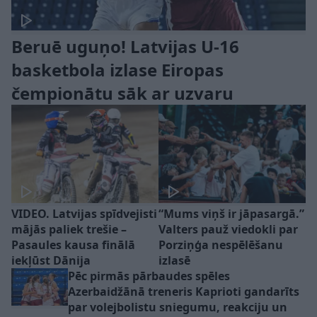
Beruē uguņo! Latvijas U-16
basketbola izlase Eiropas
čempionātu sāk ar uzvaru
VIDEO. Latvijas spīdvejisti
“Mums viņš ir jāpasargā.”
mājās paliek trešie –
Valters pauž viedokli par
Pasaules kausa finālā
Porziņģa nespēlēšanu
iekļūst Dānija
izlasē
Pēc pirmās pārbaudes spēles
Azerbaidžānā treneris Kaprioti gandarīts
par volejbolistu sniegumu, reakciju un