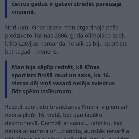
četrus gadus ir gatavi strādāt pareizajā
virzienā.
Notikumi Ķīnas izlasē man atgādināja paša
piedzīvoto Turīnas 2006. gada olimpisko spēļu
laikā Latvijas komandā. Tolaik es biju sportists,
bet tagad – treneris.
Man bija sāpīgi redzēt, kā Ķīnas
sportists finišā raud un saka, ka 16.
vietas dēļ viņš vasarā nelēja sviedrus
līdz spēku izsīkumam.
Redzot sportistu braukšanas līmeni, viņiem arī
nebija jābūt 16. vietā, bet gan labāko
desmitniekā. Diemžēl ar sasistu tehniku, kas
netika atjaunota un uzlabota, augstāk nevarēja
tikt. Par to es runāju vairākkārt, bet ir vajadzīgs