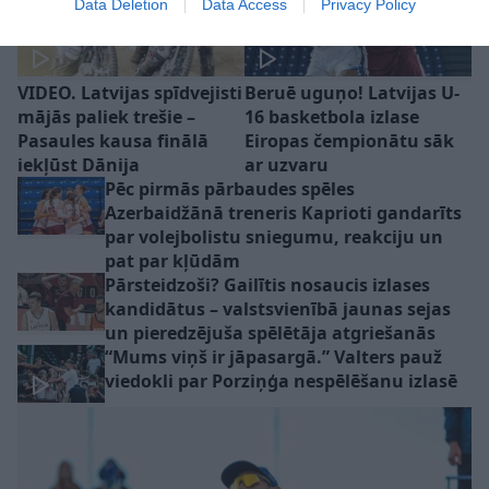
Data Deletion
Data Access
Privacy Policy
VIDEO. Latvijas spīdvejisti
Beruē uguņo! Latvijas U-
mājās paliek trešie –
16 basketbola izlase
Pasaules kausa finālā
Eiropas čempionātu sāk
iekļūst Dānija
ar uzvaru
Pēc pirmās pārbaudes spēles
Azerbaidžānā treneris Kaprioti gandarīts
par volejbolistu sniegumu, reakciju un
pat par kļūdām
Pārsteidzoši? Gailītis nosaucis izlases
kandidātus – valstsvienībā jaunas sejas
un pieredzējuša spēlētāja atgriešanās
“Mums viņš ir jāpasargā.” Valters pauž
viedokli par Porziņģa nespēlēšanu izlasē