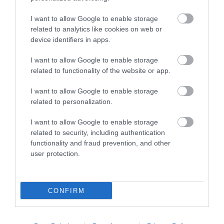
I want to allow Google to enable storage
related to analytics like cookies on web or
device identifiers in apps.
I want to allow Google to enable storage
related to functionality of the website or app.
I want to allow Google to enable storage
related to personalization.
I want to allow Google to enable storage
“Pretī nav ne Mančestras “City”,
related to security, including authentication
functionality and fraud prevention, and other
ne “Barcelona”!” Raivis Jurkovskis
user protection.
par “Riga” aizsardzību un
izredzēm Eiropas kausos
CONFIRM