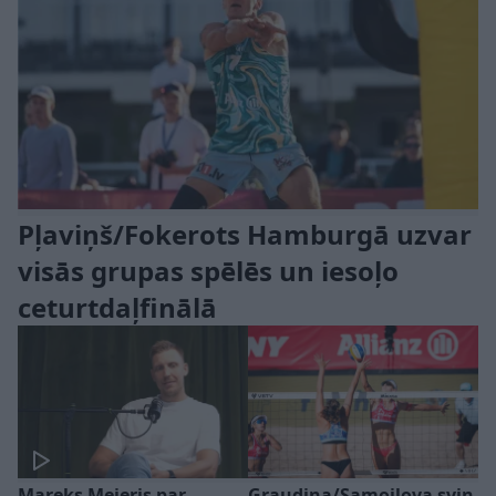
Pļaviņš/Fokerots Hamburgā uzvar
visās grupas spēlēs un iesoļo
ceturtdaļfinālā
Mareks Mejeris par
Graudiņa/Samoilova svin