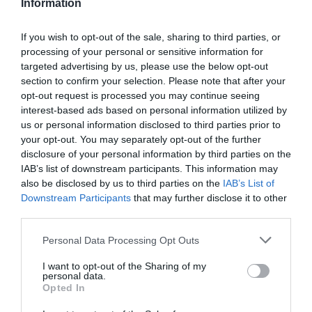
Information
CITS NO ŠĪS TĒMAS
Beruē uguņo! Latvijas U-16 basketbola
If you wish to opt-out of the sale, sharing to third parties, or
izlase Eiropas čempionātu sāk ar
processing of your personal or sensitive information for
uzvaru
targeted advertising by us, please use the below opt-out
section to confirm your selection. Please note that after your
opt-out request is processed you may continue seeing
“Esmu lepna uzsākt jaunu dzīves
interest-based ads based on personal information utilized by
nodaļu,” Elīna Babkina nāk klajā ar
us or personal information disclosed to third parties prior to
jaunumiem
your opt-out. You may separately opt-out of the further
disclosure of your personal information by third parties on the
FOTO. Raiskumā atklāj FIBA
IAB’s list of downstream participants. This information may
standartiem atbilstošu āra basketbola
also be disclosed by us to third parties on the
IAB’s List of
laukumu
Downstream Participants
that may further disclose it to other
third parties.
Please note that this website/app uses one or more Google
Personal Data Processing Opt Outs
services and may gather and store information including but
not limited to your visit or usage behaviour. You may click to
I want to opt-out of the Sharing of my
personal data.
grant or deny consent to Google and its third-party tags to
Opted In
use your data for below specified purposes in below Google
consent section.