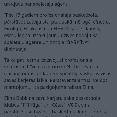
un kļuva par spēlētāju aģenti.
“Pēc 17 gadiem profesionālajā basketbolā,
pārstāvot Latviju starptautiskā mērogā, cīnoties
Eirolīgā, Eirokausā un FIBA Pasaules kausā,
esmu lepna uzsākt jaunu dzīves nodaļu kā
spēlētāju aģente un zīmola “BABKINA”
dibinātāja.
Tā kā pati esmu izdzīvojusi profesionāla
sportista dzīvi, es izprotu spēli, biznesu un
izaicinājumus, ar kuriem spēlētāji saskaras visas
savas karjeras laikā. Pārstāvēt talantus. Veidot
mantojumu,” tā paziņojumā raksta Elīna.
Elīna Babkina savu karjeru sāka basketbola
klubos “TTT Rīga” un “Cēsis”. Vēlāk viņa
pārstāvējusi dažādus basketbola klubus Čehijā,