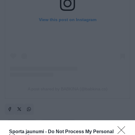
View this post on Instagram
A post shared by BABKINA (@babkina.co)
basketbols
Elīna Babkina
Sporta jaunumi -
Do Not Process My Personal