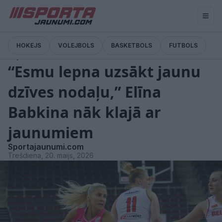
HOKEJS
VOLEJBOLS
BASKETBOLS
FUTBOLS
Ziņas
“Esmu lepna uzsākt jaunu
dzīves nodaļu,” Elīna
Babkina nāk klajā ar
jaunumiem
Sportajaunumi.com
Trešdiena, 20. maijs, 2026