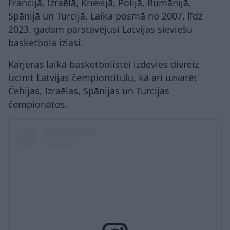
Francijā, Izraēlā, Krievijā, Polijā, Rumānijā,
Spānijā un Turcijā. Laika posmā no 2007. līdz
2023. gadam pārstāvējusi Latvijas sieviešu
basketbola izlasi.
Karjeras laikā basketbolistei izdevies divreiz
izcīnīt Latvijas čempiontitulu, kā arī uzvarēt
Čehijas, Izraēlas, Spānijas un Turcijas
čempionātos.