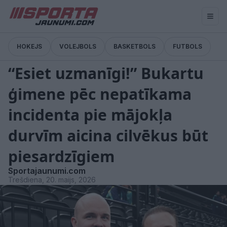
HOKEJS
VOLEJBOLS
BASKETBOLS
FUTBOLS
Pārtraukums
“Esiet uzmanīgi!” Bukartu
ģimene pēc nepatīkama
incidenta pie mājokļa
durvīm aicina cilvēkus būt
piesardzīgiem
Sportajaunumi.com
Trešdiena, 20. maijs, 2026