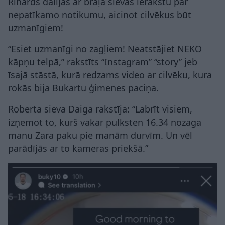
Rihards dalījās ar brāļa sievas ierakstu par
nepatīkamo notikumu, aicinot cilvēkus būt
uzmanīgiem!
“Esiet uzmanīgi no zagļiem! Neatstājiet NEKO
kāpņu telpā,” rakstīts “Instagram” “story” jeb
īsajā stāstā, kurā redzams video ar cilvēku, kura
rokās bija Bukartu ģimenes paciņa.
Roberta sieva Daiga rakstīja: “Labrīt visiem,
izņemot to, kurš vakar pulksten 16.34 nozaga
manu Zara paku pie manām durvīm. Un vēl
parādījās ar to kameras priekšā.”