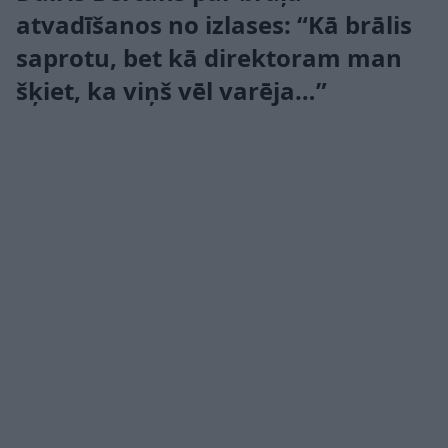
atvadīšanos no izlases: “Kā brālis
saprotu, bet kā direktoram man
šķiet, ka viņš vēl varēja…”