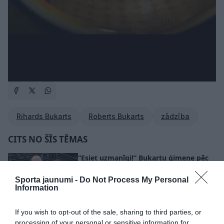
Rihards Bukarts
Roberts Bukarts
zādzība
CITS NO ŠĪS TĒMAS
“Esiet uzmanīgi!” Bukartu ģimene pēc
nepatīkama incidenta pie mājokļa
durvīm aicina cilvēkus būt
Sporta jaunumi -
Do Not Process My Personal
piesardzīgiem
Information
Riharda Bukarts olimpiskajās spēlēs
If you wish to opt-out of the sale, sharing to third parties, or
piedalīsies ar unikāla dizaina slidām
processing of your personal or sensitive information for