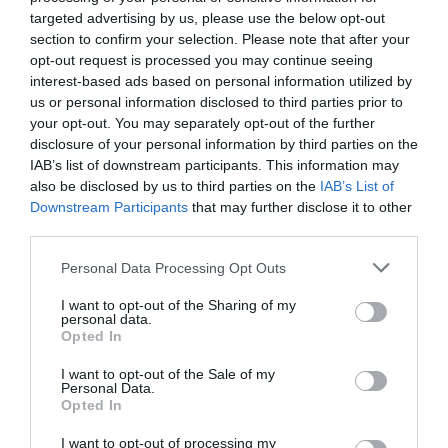
targeted advertising by us, please use the below opt-out
section to confirm your selection. Please note that after your
“Ļoti sāp sirds…” Mārtiņš Rubenis atklāj
opt-out request is processed you may continue seeing
jaunas detaļas par zādzību dzimtas
interest-based ads based on personal information utilized by
mājās
us or personal information disclosed to third parties prior to
your opt-out. You may separately opt-out of the further
disclosure of your personal information by third parties on the
IAB’s list of downstream participants. This information may
also be disclosed by us to third parties on the
IAB’s List of
Downstream Participants
that may further disclose it to other
third parties.
Please note that this website/app uses one or more Google
Personal Data Processing Opt Outs
services and may gather and store information including but
not limited to your visit or usage behaviour. You may click to
I want to opt-out of the Sharing of my
personal data.
grant or deny consent to Google and its third-party tags to
Opted In
use your data for below specified purposes in below Google
consent section.
I want to opt-out of the Sale of my
Personal Data.
Opted In
I want to opt-out of processing my