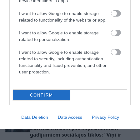
device identifiers in apps.
I want to allow Google to enable storage
Ļebedevs pēc “Grand Prix” Rīgā
related to functionality of the website or app.
neslēpj vilšanos: “Mājās finālam
I want to allow Google to enable storage
bija jābūt kā minimums”
related to personalization.
I want to allow Google to enable storage
related to security, including authentication
functionality and fraud prevention, and other
user protection.
Ostapenko dubultspēlēs
Pļaviņš/Fokerots turpina
CONFIRM
turpina bez zaudēta seta
iespaidīgi – sasniedz
– Toronto sasniegts
Hamburgas “Elite 16”
ceturtdaļfināls
turnīra pusfinālu
Data Deletion
Data Access
Privacy Policy
Cipruss un LBS iestājas par Latvijas
basketbolistiem pēc nepatīkamiem
gadījumiem sociālajos tīklos: “Viņi ir