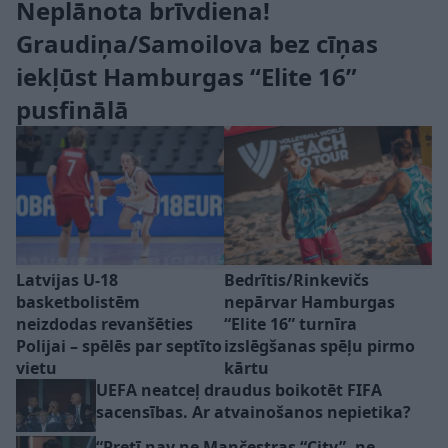
Neplānota brīvdiena!
Graudiņa/Samoilova bez cīņas
iekļūst Hamburgas “Elite 16”
pusfinālā
Latvijas U-18
Bedrītis/Rinkevičs
basketbolistēm
nepārvar Hamburgas
neizdodas revanšēties
“Elite 16” turnīra
Polijai – spēlēs par septīto
izslēgšanas spēļu pirmo
vietu
kārtu
UEFA neatceļ draudus boikotēt FIFA
sacensības. Ar atvainošanos nepietika?
“Pretī nav ne Mančestras “City”, ne