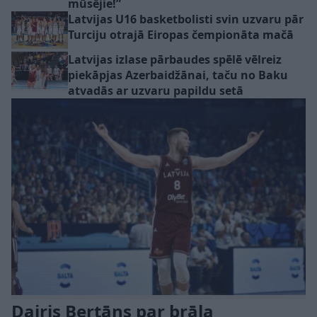
mūsējie!”
Latvijas U16 basketbolisti svin uzvaru pār
Turciju otrajā Eiropas čempionāta mačā
Latvijas izlase pārbaudes spēlē vēlreiz
piekāpjas Azerbaidžānai, taču no Baku
atvadās ar uzvaru papildu setā
Dairis Bertāns par brāļa