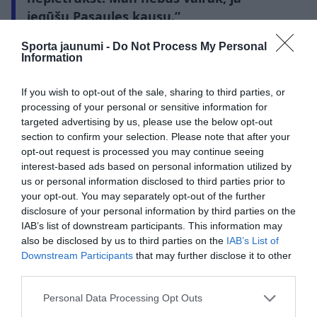
iegūšu Pasaules kausu.”
Sporta jaunumi -
Do Not Process My Personal
Information
futbols
Krištianu Ronaldu
Pasaules kauss
If you wish to opt-out of the sale, sharing to third parties, or
processing of your personal or sensitive information for
CITS NO ŠĪS TĒMAS
targeted advertising by us, please use the below opt-out
section to confirm your selection. Please note that after your
“Jā, tas bija mans pēdējais Pasaules
opt-out request is processed you may continue seeing
kauss, bet…” Krištianu Ronaldu pēc
zaudējuma atklāj, kas notiks tālāk
interest-based ads based on personal information utilized by
us or personal information disclosed to third parties prior to
your opt-out. You may separately opt-out of the further
VIDEO. Šokējoša traģēdija futbola
disclosure of your personal information by third parties on the
spēles laikā – zibens spēriens atņem
IAB’s list of downstream participants. This information may
jauna futbolista dzīvību
also be disclosed by us to third parties on the
IAB’s List of
Downstream Participants
that may further disclose it to other
third parties.
Kā mājās sagaidīja Pasaules kausa
finālistus? Madrides ielas pārņem
Please note that this website/app uses one or more Google
Personal Data Processing Opt Outs
cilvēku jūra, Argentīnā – emociju
services and may gather and store information including but
izvirdums