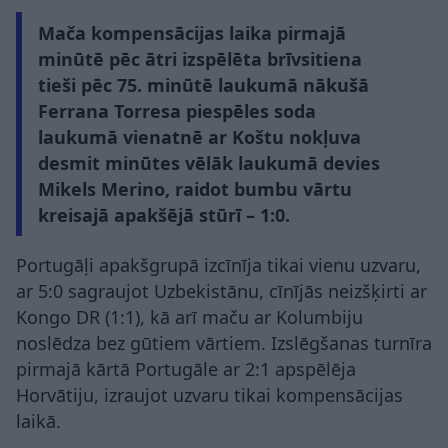
Mača kompensācijas laika pirmajā
minūtē pēc ātri izspēlēta brīvsitiena
tieši pēc 75. minūtē laukumā nākušā
Ferrana Torresa piespēles soda
laukumā vienatnē ar Koštu nokļuva
desmit minūtes vēlāk laukumā devies
Mikels Merino, raidot bumbu vārtu
kreisajā apakšējā stūrī – 1:0.
Portugāļi apakšgrupā izcīnīja tikai vienu uzvaru,
ar 5:0 sagraujot Uzbekistānu, cīnījās neizšķirti ar
Kongo DR (1:1), kā arī maču ar Kolumbiju
noslēdza bez gūtiem vārtiem. Izslēgšanas turnīra
pirmajā kārtā Portugāle ar 2:1 apspēlēja
Horvātiju, izraujot uzvaru tikai kompensācijas
laikā.