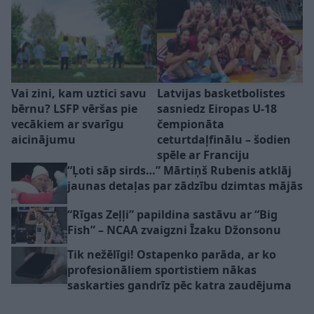
Vai zini, kam uztici savu
Latvijas basketbolistes
bērnu? LSFP vēršas pie
sasniedz Eiropas U-18
vecākiem ar svarīgu
čempionāta
aicinājumu
ceturtdaļfinālu – šodien
spēle ar Franciju
“Ļoti sāp sirds…” Mārtiņš Rubenis atklāj
jaunas detaļas par zādzību dzimtas mājās
“Rīgas Zeļļi” papildina sastāvu ar “Big
Fish” – NCAA zvaigzni Īzaku Džonsonu
Tik nežēlīgi! Ostapenko parāda, ar ko
profesionāliem sportistiem nākas
saskarties gandrīz pēc katra zaudējuma