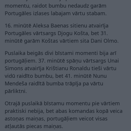
momentu, raidot bumbu nedaudz garām
Portugāles izlases labajam vārtu stabam.
16. minūtē Aleksa Baenas sitienu atvairīja
Portugāles vārtsargs Djogu Košta, bet 31.
minūtē garām Koštas vārtiem sita Dani Olmo.
Puslaika beigās divi bīstami momenti bija arī
portugāļiem. 37. minūtē spāņu vārtsargs Unai
Simons atvairīja Krištianu Ronaldu tieši vārtu
vidū raidīto bumbu, bet 41. minūtē Nunu
Mendeša raidītā bumba trāpīja pa vārtu
pārliktni.
Otrajā puslaikā bīstamu momentu pie vārtiem
praktiski nebija, bet abas komandas kopā veica
astoņas maiņas, portugāļiem veicot visas
atļautās piecas maiņas.