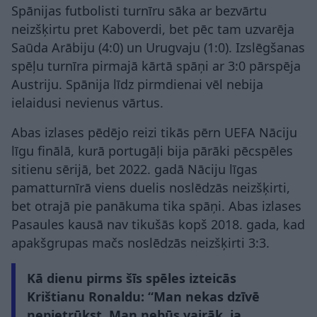
Spānijas futbolisti turnīru sāka ar bezvārtu
neizšķirtu pret Kaboverdi, bet pēc tam uzvarēja
Saūda Arābiju (4:0) un Urugvaju (1:0). Izslēgšanas
spēļu turnīra pirmajā kārtā spāņi ar 3:0 pārspēja
Austriju. Spānija līdz pirmdienai vēl nebija
ielaidusi nevienus vārtus.
Abas izlases pēdējo reizi tikās pērn UEFA Nāciju
līgu finālā, kurā portugāļi bija pārāki pēcspēles
sitienu sērijā, bet 2022. gadā Nāciju līgas
pamatturnīrā viens duelis noslēdzās neizšķirti,
bet otrajā pie panākuma tika spāņi. Abas izlases
Pasaules kausā nav tikušās kopš 2018. gada, kad
apakšgrupas mačs noslēdzās neizšķirti 3:3.
Kā dienu pirms šīs spēles izteicās
Krištianu Ronaldu: “Man nekas dzīvē
nepietrūkst. Man nebūs vairāk, ja