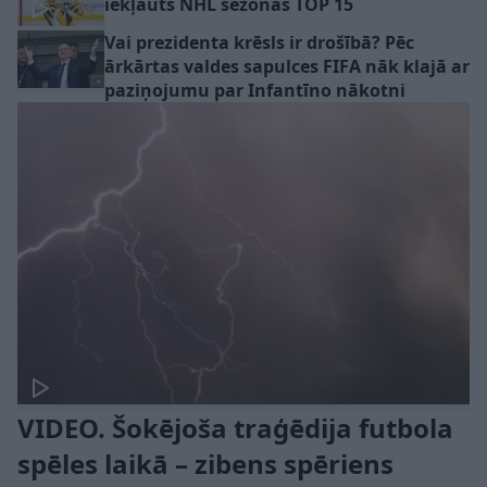
iekļauts NHL sezonas TOP 15
Vai prezidenta krēsls ir drošībā? Pēc
ārkārtas valdes sapulces FIFA nāk klajā ar
paziņojumu par Infantīno nākotni
VIDEO. Šokējoša traģēdija futbola
spēles laikā – zibens spēriens