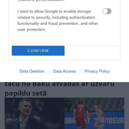
I want to allow Google to enable storage
related to security, including authentication
functionality and fraud prevention, and other
user protection.
CONFIRM
Latvijas izlase pārbaudes spēlē
Data Deletion
Data Access
Privacy Policy
vēlreiz piekāpjas Azerbaidžānai,
taču no Baku atvadās ar uzvaru
papildu setā