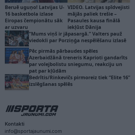
Beruē uguņo! Latvijas U-
VIDEO. Latvijas spīdvejisti
16 basketbola izlase
mājās paliek trešie –
Eiropas čempionātu sāk
Pasaules kausa finālā
ar uzvaru
iekļūst Dānija
“Mums viņš ir jāpasargā.” Valters pauž
viedokli par Porziņģa nespēlēšanu izlasē
Pēc pirmās pārbaudes spēles
Azerbaidžānā treneris Kaprioti gandarīts
par volejbolistu sniegumu, reakciju un
pat par kļūdām
Bedrītis/Rinkevičs pirmoreiz tiek “Elite 16”
izslēgšanas spēlēs
Kontakti
info@sportajaunumi.com