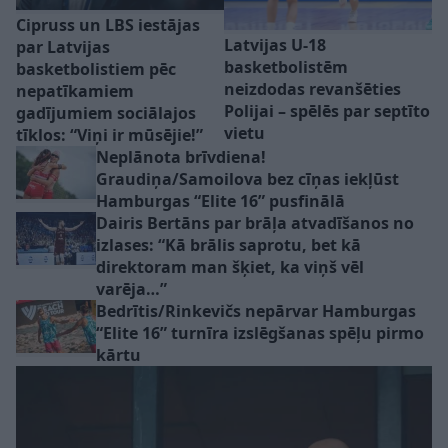
Cipruss un LBS iestājas
Latvijas U-18
par Latvijas
basketbolistēm
basketbolistiem pēc
neizdodas revanšēties
nepatīkamiem
Polijai – spēlēs par septīto
gadījumiem sociālajos
vietu
tīklos: “Viņi ir mūsējie!”
Neplānota brīvdiena!
Graudiņa/Samoilova bez cīņas iekļūst
Hamburgas “Elite 16” pusfinālā
Dairis Bertāns par brāļa atvadīšanos no
izlases: “Kā brālis saprotu, bet kā
direktoram man šķiet, ka viņš vēl
varēja…”
Bedrītis/Rinkevičs nepārvar Hamburgas
“Elite 16” turnīra izslēgšanas spēļu pirmo
kārtu