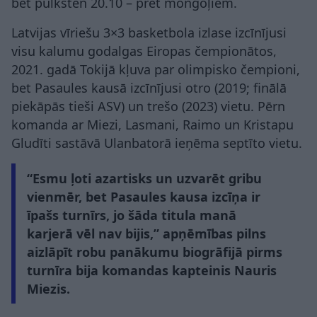
bet pulksten 20.10 – pret mongoļiem.
Latvijas vīriešu 3×3 basketbola izlase izcīnījusi
visu kalumu godalgas Eiropas čempionātos,
2021. gadā Tokijā kļuva par olimpisko čempioni,
bet Pasaules kausā izcīnījusi otro (2019; finālā
piekāpās tieši ASV) un trešo (2023) vietu. Pērn
komanda ar Miezi, Lasmani, Raimo un Kristapu
Gludīti sastāvā Ulanbatorā ieņēma septīto vietu.
“Esmu ļoti azartisks un uzvarēt gribu
vienmēr, bet Pasaules kausa izcīņa ir
īpašs turnīrs, jo šāda titula manā
karjerā vēl nav bijis,” apņēmības pilns
aizlāpīt robu panākumu biogrāfijā pirms
turnīra bija komandas kapteinis Nauris
Miezis.