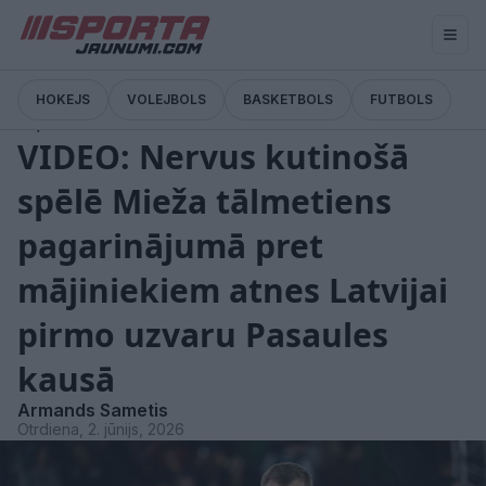
HOKEJS
VOLEJBOLS
BASKETBOLS
FUTBOLS
Ziņas
VIDEO: Nervus kutinošā
spēlē Mieža tālmetiens
pagarinājumā pret
mājiniekiem atnes Latvijai
pirmo uzvaru Pasaules
kausā
Armands Sametis
Otrdiena, 2. jūnijs, 2026