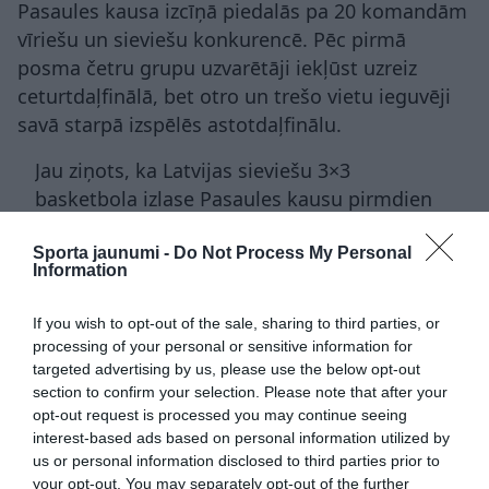
Pasaules kausa izcīņā piedalās pa 20 komandām
vīriešu un sieviešu konkurencē. Pēc pirmā
posma četru grupu uzvarētāji iekļūst uzreiz
ceturtdaļfinālā, bet otro un trešo vietu ieguvēji
savā starpā izspēlēs astotdaļfinālu.
Jau ziņots, ka Latvijas sieviešu 3×3
basketbola izlase Pasaules kausu pirmdien
sāka ar divām uzvarām
pār
Filipīnām
un
Itāliju
.
Sporta jaunumi -
Do Not Process My Personal
Information
If you wish to opt-out of the sale, sharing to third parties, or
3x3 basketbols
basketbols
Francis Lācis
processing of your personal or sensitive information for
targeted advertising by us, please use the below opt-out
Kārlis Lasmanis
Latvijas 3x3 basketbola izlase
section to confirm your selection. Please note that after your
opt-out request is processed you may continue seeing
Nauris Miezis
Zigmārs Raimo
interest-based ads based on personal information utilized by
us or personal information disclosed to third parties prior to
CITS NO ŠĪS TĒMAS
your opt-out. You may separately opt-out of the further