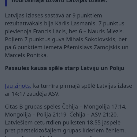
Latvijas izlases sastāvā ar 9 punktiem
rezultatīvākais bija Kārlis Lasmanis. 7 punktus
pievienoja Francis Lācis, bet 6 – Nauris Miezis.
Poļiem 7 punktus guva Mihals Sokolovskis, bet
pa 6 punktiem iemeta Pšemislavs Zamojskis un
Marcels Ponitka.
Pasaules kausa spēle starp Latviju un Poliju
Jau ziņots,
ka turnīra pirmajā spēlē Latvijas izlase
ar 14:17 zaudēja ASV.
Citās B grupas spēlēs Čehija – Mongolija 17:14,
Mongolija – Polija 21:19, Čehija – ASV 21:20.
Latviešiem ceturtdien pulksten 18.55 jāspēlē
pret pārsteidzošajiem grupas līderiem čehiem,