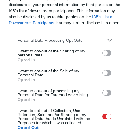
disclosure of your personal information by third parties on the
Latvijas U-23 vīriešu izlase Ventspilī
IAB’s list of downstream participants. This information may
uzvar 3×3 basketbola Jaunatnes Nāciju
also be disclosed by us to third parties on the
IAB’s List of
līgas posmā; meitenes kvalificējas
Pasaules kausam
Downstream Participants
that may further disclose it to other
third parties.
Latvijas U-18 basketbolistēm neizdodas
revanšēties Polijai – spēlēs par septīto
Please note that this website/app uses one or more Google
Personal Data Processing Opt Outs
vietu
services and may gather and store information including but
not limited to your visit or usage behaviour. You may click to
I want to opt-out of the Sharing of my
personal data.
grant or deny consent to Google and its third-party tags to
Dairis Bertāns par brāļa atvadīšanos no
Opted In
use your data for below specified purposes in below Google
izlases: “Kā brālis saprotu, bet kā
direktoram man šķiet, ka viņš vēl
consent section.
I want to opt-out of the Sale of my
varēja…”
Personal Data.
Opted In
I want to opt-out of processing my
Personal Data for Targeted Advertising.
Opted In
I want to opt-out of Collection, Use,
Retention, Sale, and/or Sharing of my
Personal Data that Is Unrelated with the
Purposes for which it was collected.
Opted Out