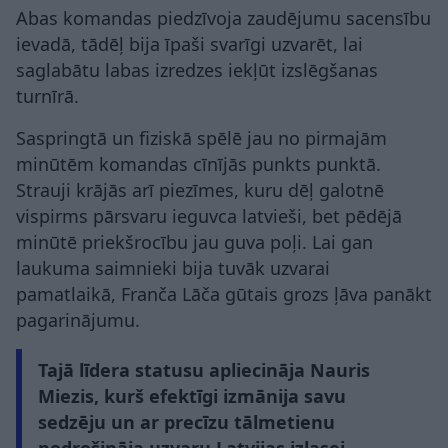
Abas komandas piedzīvoja zaudējumu sacensību
ievadā, tādēļ bija īpaši svarīgi uzvarēt, lai
saglabātu labas izredzes iekļūt izslēgšanas
turnīrā.
Saspringtā un fiziskā spēlē jau no pirmajām
minūtēm komandas cīnījās punkts punktā.
Strauji krājās arī piezīmes, kuru dēļ galotnē
vispirms pārsvaru ieguvca latvieši, bet pēdējā
minūtē priekšrocību jau guva poļi. Lai gan
laukuma saimnieki bija tuvāk uzvarai
pamatlaikā, Franča Lāča gūtais grozs ļāva panākt
pagarinājumu.
Tajā līdera statusu apliecināja Nauris
Miezis, kurš efektīgi izmānija savu
sedzēju un ar precīzu tālmetienu
nodrošināja uzvaru Latvijas izlasei.