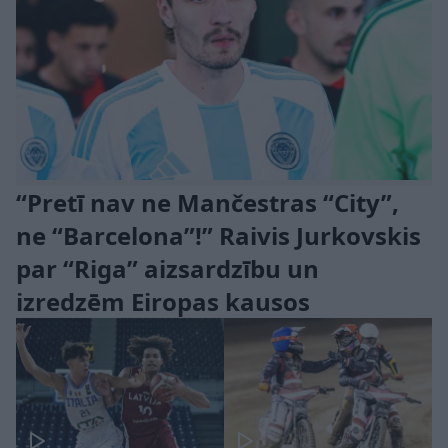
“Pretī nav ne Mančestras “City”,
ne “Barcelona”!” Raivis Jurkovskis
par “Riga” aizsardzību un
izredzēm Eiropas kausos