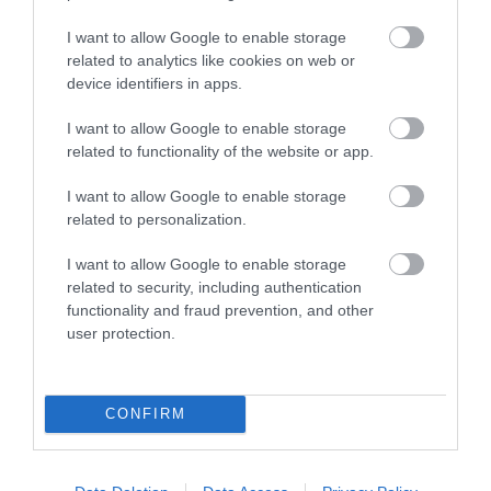
Divas pārliecinošas
treneris Žagaram paredz
uzvaras –
nozīmīgu lomu, taču
I want to allow Google to enable storage
Bedrītis/Rinkevičs iekļūst
brīdina par lielāko
related to analytics like cookies on web or
Hamburgas “Elite 16”
device identifiers in apps.
izaicinājumu
pamatturnīrā
Tik nežēlīgi! Ostapenko parāda, ar ko
I want to allow Google to enable storage
profesionāliem sportistiem nākas
related to functionality of the website or app.
saskarties gandrīz pēc katra zaudējuma
VIDEO. “Godīgi sakot…” Valdis Valters
I want to allow Google to enable storage
related to personalization.
izsaka viedokli par Žagara izvēli spēlēt
Ķīnā
I want to allow Google to enable storage
Norvēģietes neatstāj cerības
related to security, including authentication
konkurentēm, Bendika un Volfa – otrajā
functionality and fraud prevention, and other
desmitā prestižajās rollerslēpošanas
user protection.
sacensībās
CONFIRM