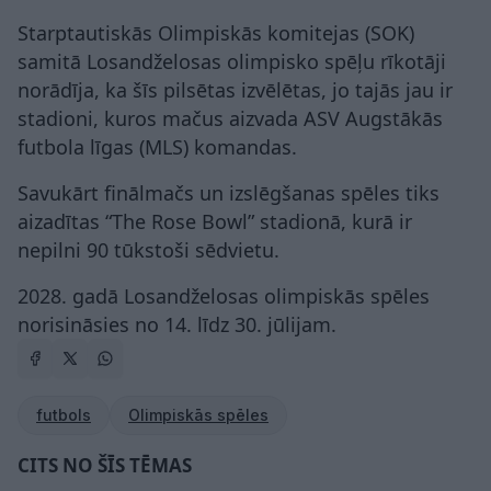
Starptautiskās Olimpiskās komitejas (SOK)
samitā Losandželosas olimpisko spēļu rīkotāji
norādīja, ka šīs pilsētas izvēlētas, jo tajās jau ir
stadioni, kuros mačus aizvada ASV Augstākās
futbola līgas (MLS) komandas.
Savukārt finālmačs un izslēgšanas spēles tiks
aizadītas “The Rose Bowl” stadionā, kurā ir
nepilni 90 tūkstoši sēdvietu.
2028. gadā Losandželosas olimpiskās spēles
norisināsies no 14. līdz 30. jūlijam.
futbols
Olimpiskās spēles
CITS NO ŠĪS TĒMAS