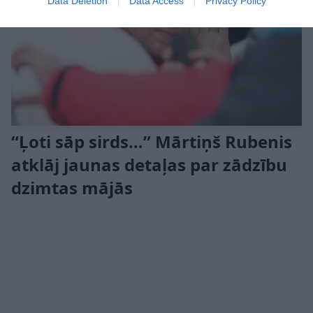
Data Deletion
Data Access
Privacy Policy
“Ļoti sāp sirds…” Mārtiņš Rubenis
atklāj jaunas detaļas par zādzību
dzimtas mājās