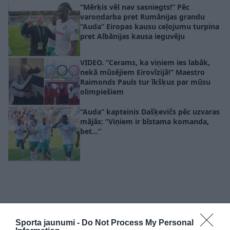
“Mērķis vēl nav sasniegts!” Pēc
varoņdarba pret Rumānijas grandu
“Auda” Eiropas kausu ceļojumu turpina
pret Albānijas kausa ieguvēju
VIDEO. “Cerams, ka viņiem ies labāk,
nekā mūsējiem Eirovīzijā!” Maestro
Raimonds Pauls tur īkšķus par mūsu
olimpiešiem
“Auda” kapteinis Dašķevičs pēc uzvaras
mājās: “Viņiem ir bīstama komanda,
bet…”
Sporta jaunumi -
Do Not Process My Personal