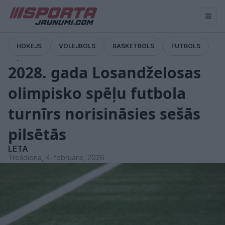
HOKEJS
VOLEJBOLS
BASKETBOLS
FUTBOLS
Ziņas
2028. gada Losandželosas
olimpisko spēļu futbola
turnīrs norisināsies sešās
pilsētās
LETA
Trešdiena, 4. februāris, 2026