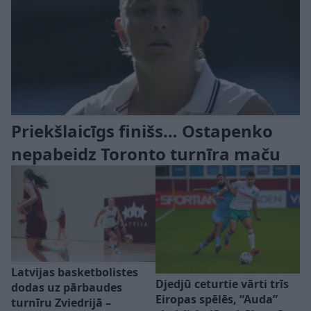
Priekšlaicīgs finišs… Ostapenko
nepabeidz Toronto turnīra maču
Latvijas basketbolistes
Djedjū ceturtie vārti trīs
dodas uz pārbaudes
Eiropas spēlēs, “Auda”
turnīru Zviedrijā –