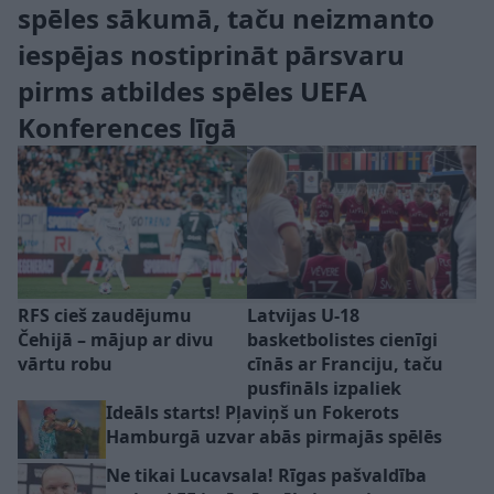
spēles sākumā, taču neizmanto
iespējas nostiprināt pārsvaru
pirms atbildes spēles UEFA
Konferences līgā
RFS cieš zaudējumu
Latvijas U-18
Čehijā – mājup ar divu
basketbolistes cienīgi
vārtu robu
cīnās ar Franciju, taču
pusfināls izpaliek
Ideāls starts! Pļaviņš un Fokerots
Hamburgā uzvar abās pirmajās spēlēs
Ne tikai Lucavsala! Rīgas pašvaldība