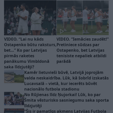
VIDEO. “Lai nu kāds
VIDEO. “Iemācies zaudēt!”
Ostapenko būtu raksturs,
Pretiniece sūdzas par
bet…” Ko par Latvijas
Ostapenko, bet Latvijas
pirmās raketes
tenisiste nepaliek atbildi
panākumu Vimbldonā
parādā
saka līdzjutēji?
Kamēr lietuvieši būvē, Latvijā joprojām
valda neskaidrība. Lūk, kā šobrīd izskatās
Lucavsalā – vietā, kur iecerēts būvēt
nacionālo futbola stadionu
No Rūjienas līdz Ņujorkai! Lūk, ko par
Šmita vēsturisko sasniegumu saka sporta
līdzjutēji
“Šis ir pamatīgs akmens Latvijas Futbola