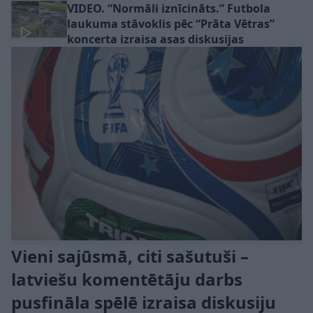
VIDEO. “Normāli iznīcināts.” Futbola
laukuma stāvoklis pēc “Prāta Vētras”
koncerta izraisa asas diskusijas
Vieni sajūsmā, citi sašutuši –
latviešu komentētāju darbs
pusfināla spēlē izraisa diskusiju