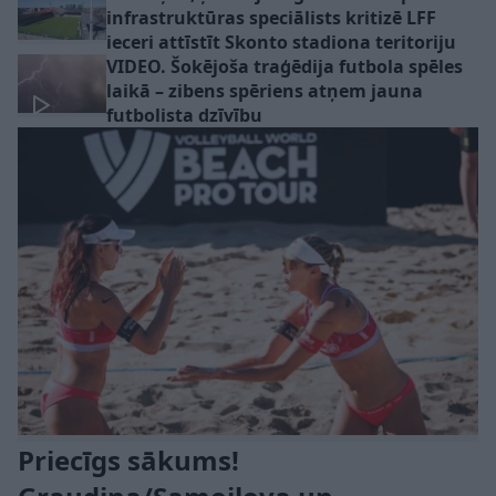
infrastruktūras speciālists kritizē LFF
ieceri attīstīt Skonto stadiona teritoriju
VIDEO. Šokējoša traģēdija futbola spēles
laikā – zibens spēriens atņem jauna
futbolista dzīvību
Priecīgs sākums!