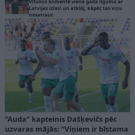
Vītoliņš komentē viena gada līgumu ar
Latvijas izlasi un atklāj, kāpēc tas viņu
nesatrauc
“Auda” kapteinis Dašķevičs pēc
uzvaras mājās: “Viņiem ir bīstama