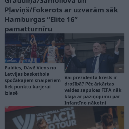
Graudiņa/Samoilova un
Pļaviņš/Fokerots ar uzvarām sāk
Hamburgas “Elite 16”
pamatturnīru
Paldies, Dāvi! Viens no
Latvijas basketbola
Vai prezidenta krēsls ir
spožākajiem snaiperiem
drošībā? Pēc ārkārtas
liek punktu karjerai
valdes sapulces FIFA nāk
izlasē
klajā ar paziņojumu par
Infantīno nākotni