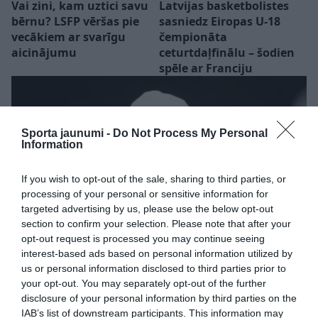
Vai zini, kam uztici savu
Latvijas basketbolistes
bērnu? LSFP vēršas pie
sasniedz Eiropas U-18
vecākiem ar svarīgu
čempionāta
aicinājumu
ceturtdaļfinālu – šodien
spēle ar Franciju
Sporta jaunumi -
Do Not Process My Personal
Information
If you wish to opt-out of the sale, sharing to third parties, or
processing of your personal or sensitive information for
targeted advertising by us, please use the below opt-out
section to confirm your selection. Please note that after your
opt-out request is processed you may continue seeing
interest-based ads based on personal information utilized by
us or personal information disclosed to third parties prior to
your opt-out. You may separately opt-out of the further
disclosure of your personal information by third parties on the
“Ļoti sāp sirds…” Mārtiņš Rubenis
IAB’s list of downstream participants. This information may