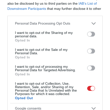
atklāj jaunas detaļas par zādzību
also be disclosed by us to third parties on the
IAB’s List of
Downstream Participants
that may further disclose it to other
dzimtas mājās
third parties.
Please note that this website/app uses one or more Google
Personal Data Processing Opt Outs
services and may gather and store information including but
not limited to your visit or usage behaviour. You may click to
I want to opt-out of the Sharing of my
personal data.
grant or deny consent to Google and its third-party tags to
Opted In
use your data for below specified purposes in below Google
consent section.
I want to opt-out of the Sale of my
Personal Data.
Ārste Sandra Rozenštoka
“Rīgas Zeļļi” papildina
Opted In
skaidro, kāpēc visa
sastāvu ar “Big Fish” –
ķermeņa un pretestības
NCAA zvaigzni Īzaku
I want to opt-out of processing my
vingrinājumi ir tik svarīgi
Personal Data for Targeted Advertising.
Džonsonu
Opted In
I want to opt-out of Collection, Use,
Retention, Sale, and/or Sharing of my
Personal Data that Is Unrelated with the
Purposes for which it was collected.
Opted Out
Google consents