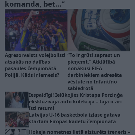
komanda, bet…”
Agresorvalsts volejbolisti
“To ir grūti saprast un
atsakās no dalības
pieņemt.” Atklātībā
pasaules čempionātā
nonākusi FIFA
Polijā. Kāds ir iemesls?
darbiniekiem adresēta
vēstule no Infantīno
sabiedrotā
Iespaidīgi! Ielūkojies Kristapa Porziņģa
ekskluzīvajā auto kolekcijā – tajā ir arī
īsti retumi
Latvijas U-16 basketbola izlase gatava
startam Eiropas kadetu čempionātā
Hokeja nometnes lietā aizturēts treneris –