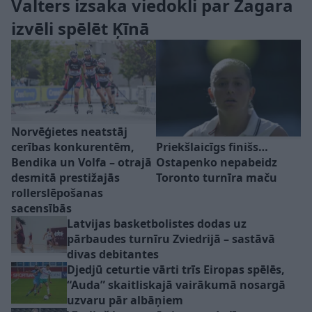
Valters izsaka viedokli par Žagara
izvēli spēlēt Ķīnā
Norvēģietes neatstāj
Priekšlaicīgs finišs…
cerības konkurentēm,
Ostapenko nepabeidz
Bendika un Volfa – otrajā
Toronto turnīra maču
desmitā prestižajās
rollerslēpošanas
sacensībās
Latvijas basketbolistes dodas uz
pārbaudes turnīru Zviedrijā – sastāvā
divas debitantes
Djedjū ceturtie vārti trīs Eiropas spēlēs,
“Auda” skaitliskajā vairākumā nosargā
uzvaru pār albāņiem