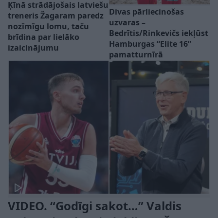
Ķīnā strādājošais latviešu
Divas pārliecinošas
treneris Žagaram paredz
uzvaras –
nozīmīgu lomu, taču
Bedrītis/Rinkevičs iekļūst
brīdina par lielāko
Hamburgas “Elite 16”
izaicinājumu
pamatturnīrā
VIDEO. “Godīgi sakot…” Valdis