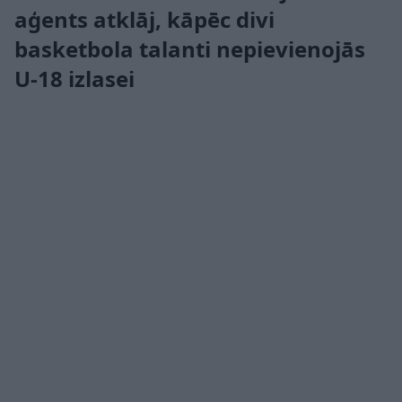
aģents atklāj, kāpēc divi
basketbola talanti nepievienojās
U-18 izlasei