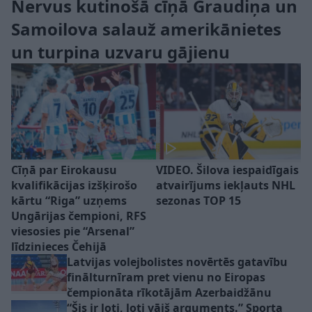
Nervus kutinošā cīņā Graudiņa un
Samoilova salauž amerikānietes
un turpina uzvaru gājienu
Cīņā par Eirokausu
VIDEO. Šilova iespaidīgais
kvalifikācijas izšķirošo
atvairījums iekļauts NHL
kārtu “Riga” uzņems
sezonas TOP 15
Ungārijas čempioni, RFS
viesosies pie “Arsenal”
līdzinieces Čehijā
Latvijas volejbolistes novērtēs gatavību
finālturnīram pret vienu no Eiropas
čempionāta rīkotājām Azerbaidžānu
“Šis ir ļoti, ļoti vājš arguments.” Sporta