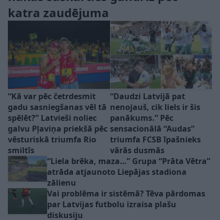
katra zaudējuma
“Kā var pēc četrdesmit
“Daudzi Latvijā pat
gadu sasniegšanas vēl tā
nenojauš, cik liels ir šis
spēlēt?” Latvieši noliec
panākums.” Pēc
galvu Pļaviņa priekšā pēc
sensacionālā “Audas”
vēsturiskā triumfa Rio
triumfa FCSB īpašnieks
smiltīs
vārās dusmās
“Liela brēka, maza…” Grupa “Prāta Vētra”
atrāda atjaunoto Liepājas stadiona
zālienu
Vai problēma ir sistēmā? Tēva pārdomas
par Latvijas futbolu izraisa plašu
diskusiju