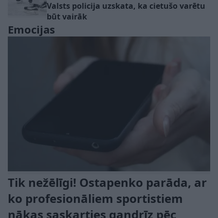
Valsts policija uzskata, ka cietušo varētu
būt vairāk
Emocijas
Tik nežēlīgi! Ostapenko parāda, ar
ko profesionāliem sportistiem
nākas saskarties gandrīz pēc