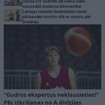
rosina LFF izvērtēt vēl vienu vietu
nacionālā stadiona būvniecībai
Latvijas sieviešu basketbola izlase
pārbaudes turnīru sāk ar uzvaru pār
Zviedriju
“Gudros ekspertus neklausieties!”
Pēc izkrišanas no A divīzijas