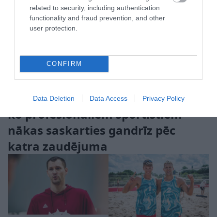
related to security, including authentication
functionality and fraud prevention, and other
user protection.
CONFIRM
Tik nežēlīgi! Ostapenko parāda, ar
Data Deletion
Data Access
Privacy Policy
ko profesionāliem sportistiem
nākas saskarties gandrīz pēc
katra zaudējuma